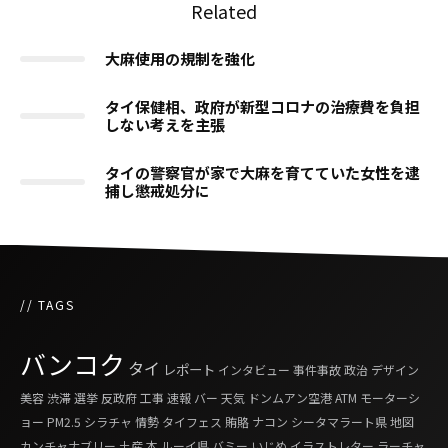
Related
大麻使用の規制を強化
タイ保健相、政府が新型コロナの治療費を負担
しない考えを主張
タイの警察官が家で大麻を育てていた女性を逮
捕し懲戒処分に
// TAGS
バンコク
タイ
レポート
インタビュー
事件事故
政治
デザイン
美容
渋滞
選挙
反政府
工事
速報
バー
天気
ドンムアン空港
ATM
モーターシ
ョー
PM2.5
シラチャ
情勢
タイフェス
賄賂
ナコン シータマラート県
地図
カンチャナブリー
土産
本
ルーイ県
バミー
いじめ
イラストレター
ラーチャ