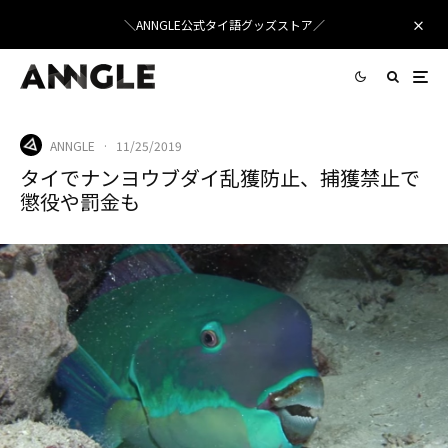
＼ANNGLE公式タイ語グッズストア／
ANNGLE
·
11/25/2019
タイでナンヨウブダイ乱獲防止、捕獲禁止で
懲役や罰金も