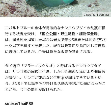
Chlorurus microrhinos
コバルトブルーの魚体が特徴的なナンヨウブダイの乱獲が横
行する状況を受け、
「国立公園・野生動物・植物保全局」
は、同魚種を捕獲した場合は最大で懲役5年または罰金2万バ
ーツ以下を科すと発表した。現在は観賞用や食用として市場
に流通しているが、今後は新たな販売が禁止される。
タイ語で「プラーノックケオ」と呼ばれるナンヨウブダイ
は、サンゴ礁の周辺に生息。しかし近年の乱獲により個体数
が減少し、サンゴが死ぬなど生態系が崩れてきているとい
う。SNS上で保護を呼び掛ける活動の投稿が話題になったこ
とから、今回の罰則が設けられた。
source:ThaiPBS