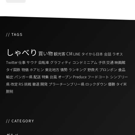
// TAGS
しゃべり
買い物
観光客
CM
LINE
タイから日本
会話
ラオス
Twitter
仕事
サウナ
自転車
グラフィティ
コンドミニアム
子供
交通
映画館
タイ国鉄
物価
ホアヒン
東北地方
情勢
ランキング
野良犬
プロンポン
食品
輸出
パンガー県
配送
特集
台風
オープン
Preduce
フードコート
シンブリー
県
改定
RS
挑戦
撤退
開発
プラーチーンブリー県
ロックダウン
優勝
タイ米
脱税
// CATEGORY