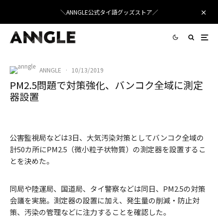
＼ANNGLE公式タイ語グッズストア／
ANNGLE
·
10/13/2019
PM2.5問題で対策強化、バンコク全域に測定
器設置
公害監視局などは3日、大気汚染対策としてバンコク全域の
計50カ所にPM2.5（微小粒子状物質）の測定器を設置するこ
とを決めた。
同局や陸運局、国道局、タイ警察などは同日、PM2.5の対策
会議を実施。測定器の設置に加え、発生量の削減・防止対
策、汚染の管理などに注力することを確認した。