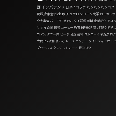
画
インバウンド
日タイコラボ
バンバンバンコク
反政府集会
pickup
チュラロンコーン大学
ローカルサ
ウナ事情
バー
TMT
きのこ
タイ語学
就職
企業紹介
アユ
ヤ
タイ企業
情勢
コーヒー
教育
HIPHOP
薬
JETRO
賄賂
コ
パッタニー県
ビーチ
台風
芸術
コムローイ
観光ブログ
大使
RS
緩和
使い方
レース
パクチー
クイッティアオ
ト
プセールス
クレジットカード
戦争
収入