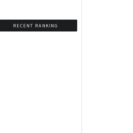
RECENT RANKING
BMAが新年のイベントに向
けてルールを発行
タイ観光庁が経済促進に向
けインフルエンサーと連携
Googleタイ検索ワード
TOP10を発表 第1位はコ
ロナ補助金政策