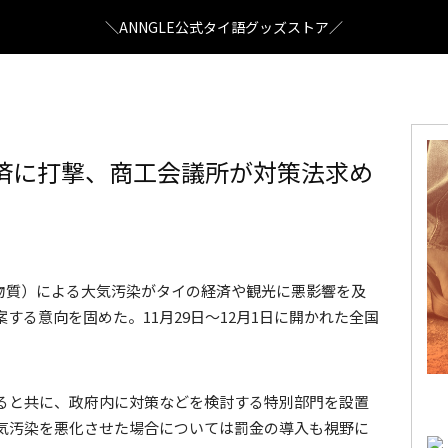
＼ANNGLE公式タイ語グッズストア／
済に打撃、商工会議所が対策法求め
PM 2.5
状物質）による大気汚染がタイの経済や観光に悪影響を及
する意向を固めた。11月29日～12月1日に開かれた全国
ると共に、政府内に対策などを検討する特別部門を設置
気汚染を悪化させた場合については罰金の導入も視野に