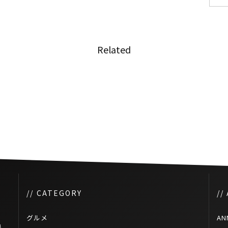
Related
タイ保健相、政府が新型コロナ
の治療費を負担しない考えを主
張
// CATEGORY
//
グルメ
AN
映