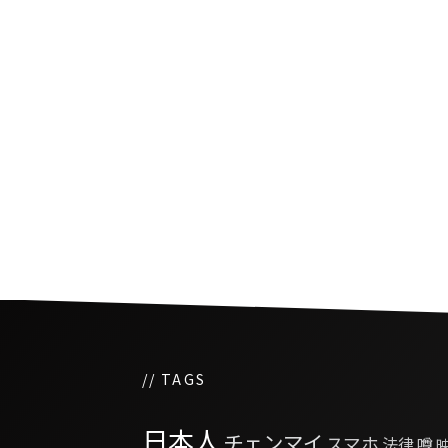
大麻使用の規制を強化
// TAGS
日本人
チェンマイ
スマホ
法律
噂