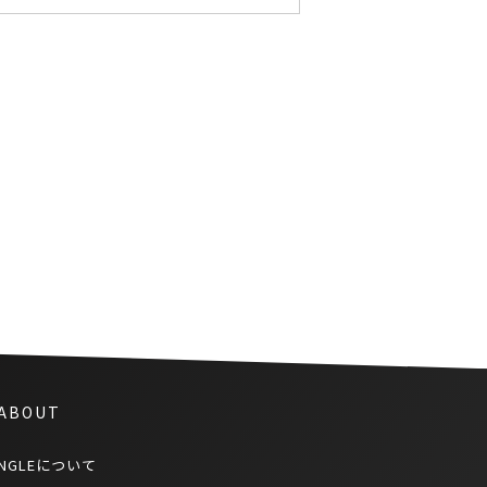
タイの警察官が家で大麻を育て
ていた女性を逮捕し懲戒処分に
 ABOUT
NGLEについて