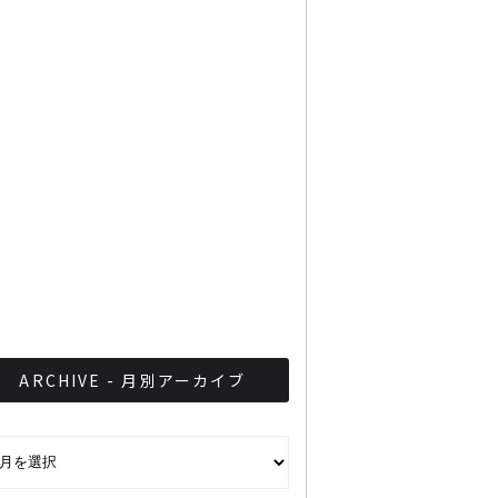
は？ ３仮説を一挙公開
タイでクレーンゲームは賭
博、店での無許可設置は違
法
ミシュランガイドがタイに
及ぼす影響
ARCHIVE - 月別アーカイブ
CHIVE - 月別アーカイブ