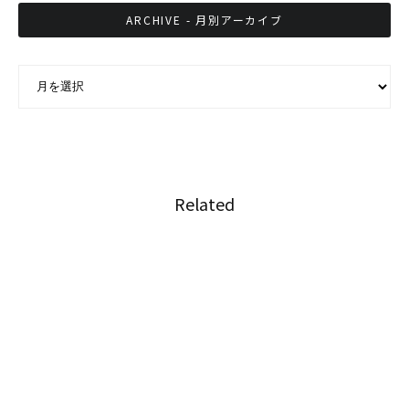
ARCHIVE - 月別アーカイブ
ARCHIVE - 月別アーカイブ
Related
野生に帰したゾウに弟誕生、群れで元気に生活
し成長
世界初の症例 、ゾウのあご筋肉収縮に美容注射
が効果を発揮