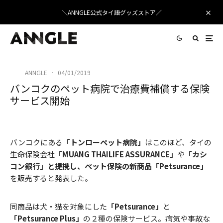
＼ANNGLE公式タイ語グッズストア／
ANNGLE
·
04/01/2019
バンコクのペット病院で治療費補償する保険
サービス開始
Free-Photos
/ Pixabay
バンコクにある
「トンローペット病院」
はこのほど、タイの
生命保険会社
「MUANG THAILIFE ASSURANCE」
や
「カシ
コン銀行」と提携し、ペット保険の新商品「Petsurance」
を販売すると発表した。
同商品は犬・猫を対象にした
「Petsurance」
と
「Petsurance Plus」
の２種の保険サービス。病気や事故な