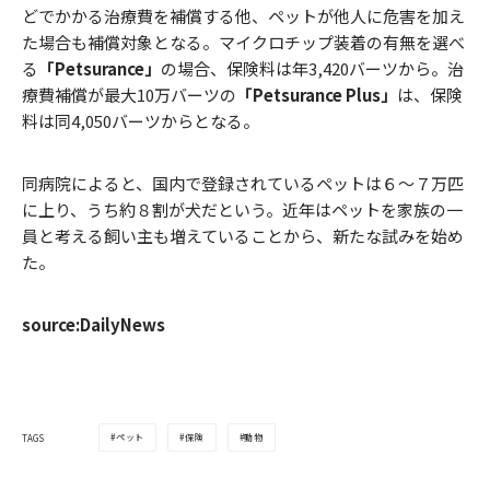
どでかかる治療費を補償する他、ペットが他人に危害を加え
た場合も補償対象となる。マイクロチップ装着の有無を選べ
る
「Petsurance」
の場合、保険料は年3,420バーツから。治
療費補償が最大10万バーツの
「Petsurance Plus」
は、保険
料は同4,050バーツからとなる。
同病院によると、国内で登録されているペットは６～７万匹
に上り、うち約８割が犬だという。近年はペットを家族の一
員と考える飼い主も増えていることから、新たな試みを始め
た。
source:DailyNews
ペット
保険
動物
TAGS