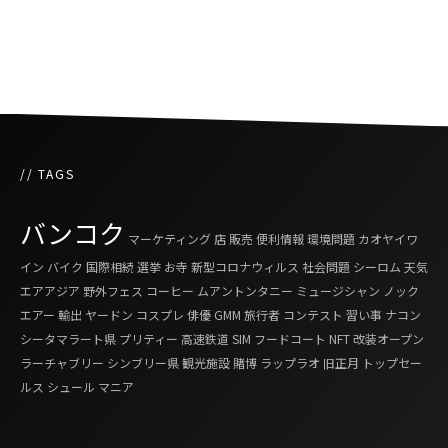
タイの闘魚ベタが国認定の水生生物に
// TAGS
バンコク
マーケティング
店
販売
便利情報
環境問題
カオヤイワ
イン
バイク
国際相続
選挙
お寺
新型コロナウィルス
社会問題
シーロム
天気
エアアジア
野外フェス
コーヒー
ムアントンタニー
ミュージシャン
ノック
エアー
輸出
ヤードン
コスプレ
俳優
GMM
旅行者
コンテスト
習い事
ナコン
シータマラート県
プリティー
高速鉄道
SIM
フードコート
NFT
改装オープン
ラーチャブリー
シンブリー県
観光施設
賭博
ラップラオ
旧正月
トップセー
ルス
シュール
マニア