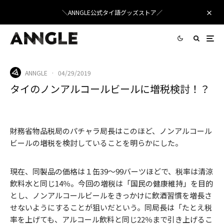
＼ANNGLE公式タイ語グッズストア／
ANNGLE
·
04/29/2019
タイのノンアルコールビールに増税検討！？
Alexas_Fotos
/ Pixabay
財務省物品税局のパチャラ局長はこのほど、ノンアルコール
ビールの増税を検討していることを明らかにした。
現在、同製品の価格は１缶39～99バーツほどで、税率は清涼
飲料水と同じ14％。今回の増税は「国民の健康維持」を目的
とし、ノンアルコールビールをきっかけに飲酒習慣を増長さ
せないようにすることが狙いだという。同局長は「たとえ税
率を上げても、アルコール飲料と同じ22％まで引き上げるこ