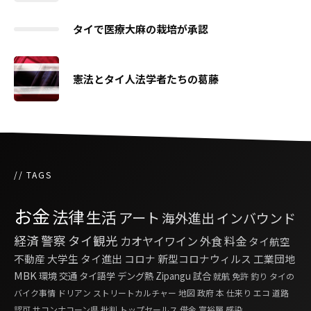
タイで医療大麻の栽培が承認
憲法とタイ人法学者たちの葛藤
// TAGS
お金
法律
生活
アート
海外進出
インバウンド
経済
警察
タイ観光
カオヤイワイン
外食
料金
タイ航空
不動産
大学生
タイ進出
コロナ
新型コロナウィルス
工業団地
MBK
環境
交通
タイ語学
デング熱
Zipangu
試合
就航
免許
釣り
タイの
バイク事情
ドリアン
ストリートカルチャー
地図
政府
本
仕来り
エコ
道路
認可
サコンナコーン県
批判
トップセールス
借金
富裕層
感染