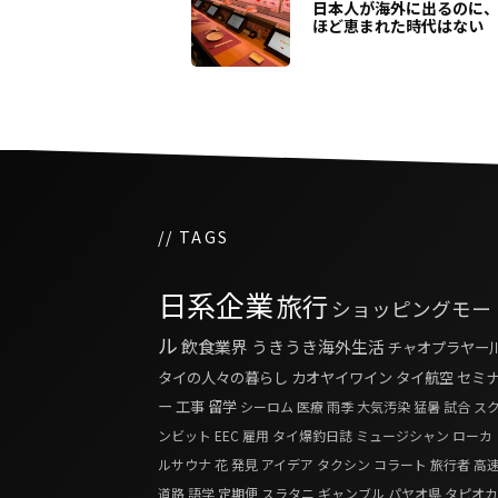
日本人が海外に出るのに
ほど恵まれた時代はない
// TAGS
日系企業
旅行
ショッピングモー
ル
飲食業界
うきうき海外生活
チャオプラヤー
タイの人々の暮らし
カオヤイワイン
タイ航空
セミ
ー
工事
留学
シーロム
医療
雨季
大気汚染
猛暑
試合
ス
ンビット
EEC
雇用
タイ爆釣日誌
ミュージシャン
ローカ
ルサウナ
花
発見
アイデア
タクシン
コラート
旅行者
高
道路
語学
定期便
スラタニ
ギャンブル
パヤオ県
タピオカ