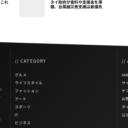
、これ
タイ政府が食料や支援金を準
備、台風被災者支援は最優先
// CATEGORY
//
グルメ
AN
ライフスタイル
サ
川
ファッション
ゲ
ナ
アート
お
ク
スポーツ
タ
IT
公
速
ビジネス