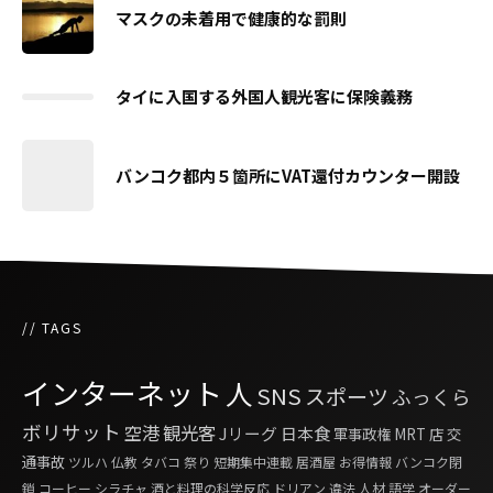
マスクの未着用で健康的な罰則
タイに入国する外国人観光客に保険義務
バンコク都内５箇所にVAT還付カウンター開設
// TAGS
インターネット
人
SNS
スポーツ
ふっくら
ボリサット
空港
観光客
Jリーグ
日本食
軍事政権
MRT
店
交
通事故
ツルハ
仏教
タバコ
祭り
短期集中連載
居酒屋
お得情報
バンコク閉
鎖
コーヒー
シラチャ
酒と料理の科学反応
ドリアン
違法
人材
語学
オーダー