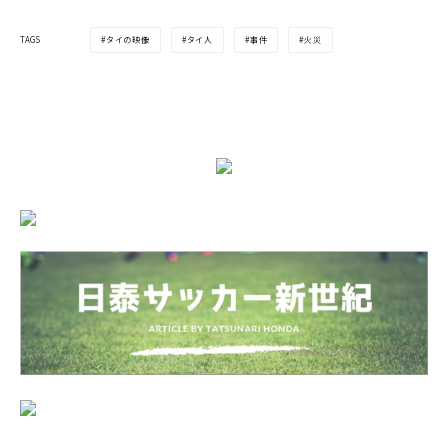
タイの映像
タイ人
事件
火災
TAGS