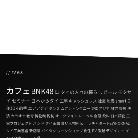
会
19歳のタイ人女性がスヌーカーの国際大会で初
優勝
// TAGS
カフェ
BNK48
DJ
タイの人々の暮らし
ビール
モタサ
イ
セミナー
日本からタイ
工事
キャッシュレス
社長
地震
smart G-
BOOK
雨季
エアアジア
ダンス
ムアントンタニー
東南アジア
研究
整形
決
済
カラオケ
教育
博物館
税制
オークション
レーベル
金融
飲料
日本語化
王
室プロジェクト
バンド
タイ王国 凄い人物列伝！
ラチャダー
NEWNORMAL
タイ工業連盟
新店舗
バイタク
ワークショップ
衛生
PV
喚起
デザイナー
イ
ンスタ映え
トラン県