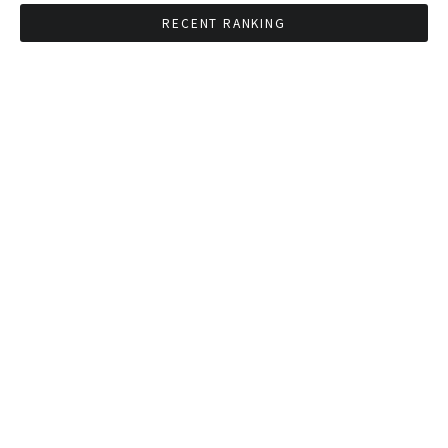
RECENT RANKING
BMAが新年のイベントに向けてルールを発行
タイ観光庁が経済促進に向けインフルエンサー
と連携
Googleタイ検索ワードTOP10を発表 第1位は
コロナ補助金政策
「ジョッドフェア」 ナイトバザールがオープン