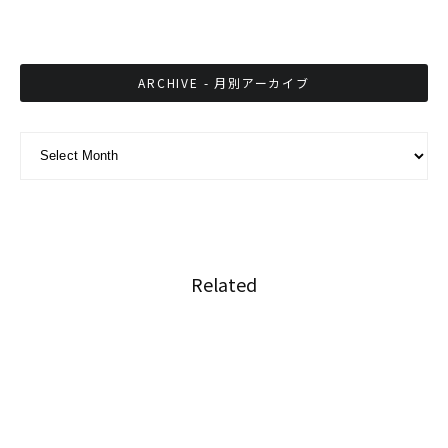
ARCHIVE - 月別アーカイブ
ARCHIVE - 月別アーカイブ
Related
タイ警察が事件の信ぴょう性を高めるため嘘発
見器を使用
タイの現代アーティストがロサンゼルスで展示