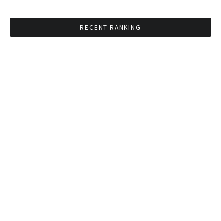
RECENT RANKING
BMAが新年のイベントに向けてルールを発行
タイ観光庁が経済促進に向けインフルエンサー
と連携
Googleタイ検索ワードTOP10を発表 第1位は
コロナ補助金政策
「ジョッドフェア」 ナイトバザールがオープン