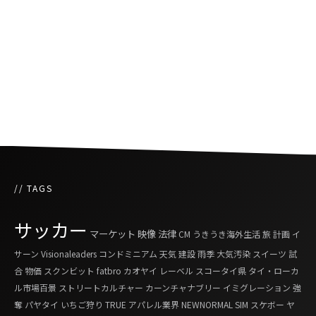
マスクの未着用で健康的な罰則
夜に森から子どもの泣き声? 有名心霊スポット
で村人困惑
// TAGS
サッカー
マーケット
映像
法律
CM
うきうき海外生活
旅
計画
イ
サーン
Visionaleaders
コンドミニアム
天気
建設
雨季
大気汚染
スイーツ
試
合
物価
スクンビット
fatbro
カオヤイ
レーベル
スコータイ県
タイ・ローカ
ル市場百景
ストリートカルチャー
カーンチャナブリー
イミグレーション
強
奪
パヤタイ
いちご狩り
TRUE
アパレル業界
NEWNORMAL
SIM
スケボー
ヤ