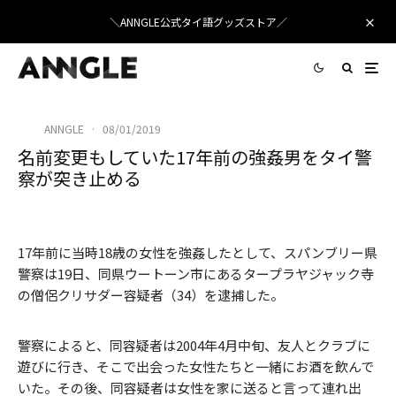
＼ANNGLE公式タイ語グッズストア／
ANNGLE
·
08/01/2019
名前変更もしていた17年前の強姦男をタイ警
察が突き止める
diegoattorney
/ Pixabay
17年前に当時18歳の女性を強姦したとして、スパンブリー県
警察は19日、同県ウートーン市にあるタープラヤジャック寺
の僧侶クリサダー容疑者（34）を逮捕した。
警察によると、同容疑者は2004年4月中旬、友人とクラブに
遊びに行き、そこで出会った女性たちと一緒にお酒を飲んで
いた。その後、同容疑者は女性を家に送ると言って連れ出