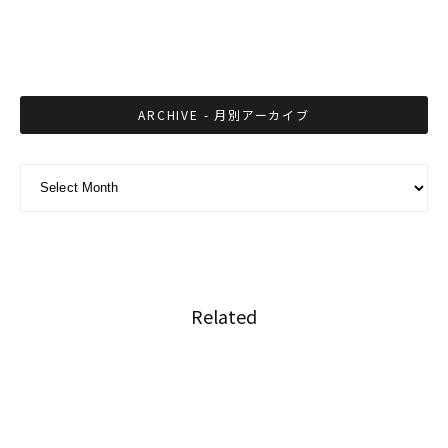
海外生活の心得・お金事情 其の５ 共同名義の
利点とは？
ARCHIVE - 月別アーカイブ
ARCHIVE - 月別アーカイブ
Related
タイ警察が事件の信ぴょう性を高めるため嘘発
見器を使用