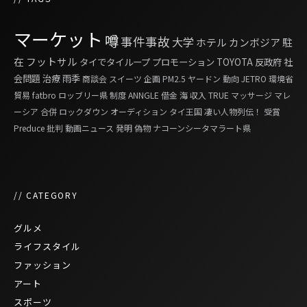
マーケット
噂
事件事故
大学
ホテル
カンボジア
駐
在
フットサル
タイでタイループ
プロモーション
TOYOTA
反政府
社
会問題
治療
雨季
商談会
スイーツ
企画
PM2.5
ヤードン
動向
JETRO
環境省
貿易
fatbro
ロッブリー県
制度
ANNGLE
借金
海
収入
TRUE
マッサージ
マレ
ーシア
合併
ロックダウン
オーディション
タイ王国 凄い人物列伝！
受賞
Preduce
批判
動画ニュース
発明
偽物
ナコーンシータマラート県
// CATEGORY
グルメ
ライフスタイル
ファッション
アート
スポーツ