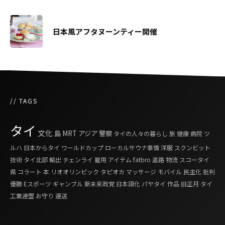
日本風アフタヌーンティー開催
// TAGS
タイ
文化
島
MRT
アジア
警察
タイの人々の暮らし
旅
健康
病院
ツ
ルハ
日本からタイ
ワールドカップ
ローカルサウナ事情
洋服
スクンビット
技術
タイ北部
輸出
チェンライ
雇用
アイテム
fatbro
道路
物流
スコータイ
県
コラート
本
リオオリンピック
タピオカ
マッサージ
モバイル
民主化
批判
優勝
Eスポーツ
ギャンブル
新未来政党
日本語化
パヤタイ
作品
旧正月
タイ
工業連盟
お守り
運送