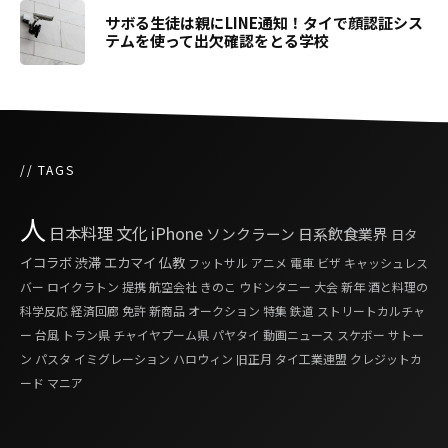
サボる生徒は親にLINE通知！タイで顔認証シス
テムを使って出欠確認をとる学校
// TAGS
人
日本料理
文化
iPhone
ソンクラーン
日系飲食業界
日タ
イコラボ
渋滞
エカマイ
仏教
フットサル
アニメ
電車
ビザ
キャッシュレス
バー
ロイクラトン
提携
航空会社
きのこ
ウドンタニー
大会
新年
酒と料理の
科学反応
経済回廊
免許
新商品
オークション
特集
鉄道
ストリートカルチャ
ー
台風
トラン県
チャイヤプーム県
パヤタイ
動画ニュース
スケボー
サトー
ン
パスタ
イミグレーション
ハロウィン
旧正月
タイ工業連盟
クレジットカ
ード
マニア