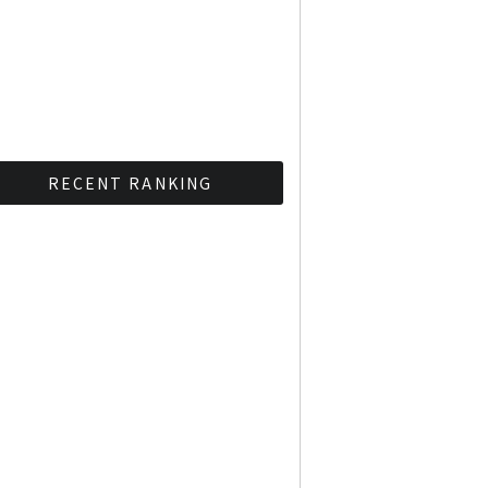
RECENT RANKING
BMAが新年のイベントに向
けてルールを発行
タイ観光庁が経済促進に向
けインフルエンサーと連携