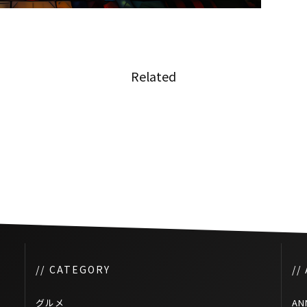
Related
する
コロナ禍中のタイサッカー日本
人選手の活動
// CATEGORY
//
グルメ
AN