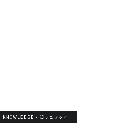
Googleタイ検索ワード
TOP10を発表 第1位はコ
ロナ補助金政策
「ジョッドフェア」 ナイト
バザールがオープン
軍が国家正常化！？タイ軍
事政権の最近の取り組みま
とめ
KNOWLEDGE - 知っときタイ