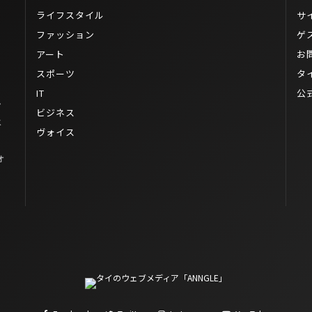
ライフスタイル
サ
ファッション
ゲ
アート
お
スポーツ
タ
IT
公
ン
ビジネス
メ
ヴォイス
オ