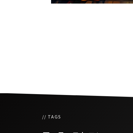
タイの食卓をハッピーに
「びじんトマト」
// TAGS