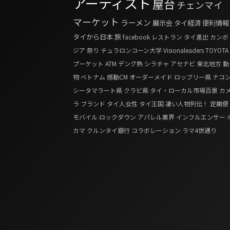
アーティスト
屋台
チェンマイ
マーケット
ラーメン
展示会
タイ経済
便利情報
タイから日本
旅
facebook
レストラン
タイ進出
カンボ
ジア
祭り
チュラロンコーン大学
Visionaleaders
TOYOTA
プーケット
ATM
デング熱
シラチャ
アセナビ
東北地方
動
物
ベトナム
感動CM
オーダーメイド
ロッブリー県
ナコ
シータマラート県
クラビ県
タイ・ローカル市場百景
カ
ラ
ブランド
タイ人女性
タイ王国 凄い人物列伝！
定期便
モバイル
ロックダウン
アパレル業界
インフルエンサー
カマ
クルンタイ銀行
コラボレーション
ラマ4世通り