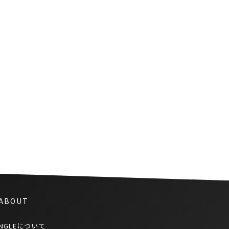
『タイリーグ歴代アジア人選手
ベストイレブンに6名の日本人選
手が選出』
 ABOUT
NGLEについて