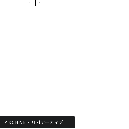
タイのハーゲンダッズ
「CRUMB」の激ウマアイ
スクリーム
バンコクBAR巡り「エジプ
ト風鶏壁画が見られる
BAR」
タイ人でも読めない手書き
のタイ文字
ARCHIVE - 月別アーカイブ