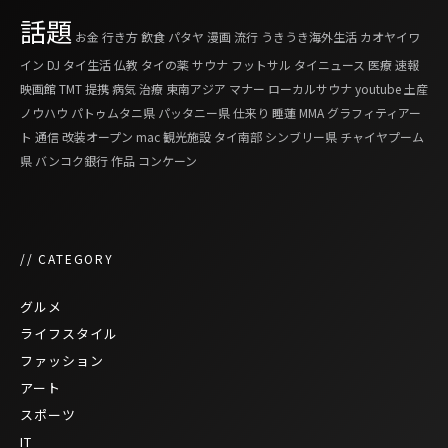
話題
お金
行き方
飲食
パタヤ
漫画
流行
うきうき海外生活
カオヤイワ
イン
DJ
タイ生活
仏教
タイの薬
サウナ
フットサル
タイニュース
医療
速報
映画館
TMT
提携
病気
治療
東南アジア
マナー
ローカルサウナ
youtube
土産
ノウハウ
パトゥムタニ県
パッタニー県
仕来り
睡蓮
MMA
グラフィティアー
ト
通信
改装オープン
mac
観光施設
タイ南部
シンブリー県
チャイヤプーム
県
バンコク銀行
作品
コンケーン
// CATEGORY
グルメ
ライフスタイル
ファッション
アート
スポーツ
IT