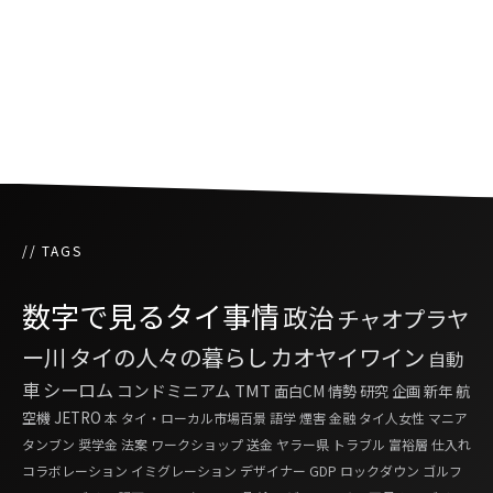
ーター
配車サービスのウーバーがタイからバイクタク
シーサービスを開始
// TAGS
数字で見るタイ事情
政治
チャオプラヤ
ー川
タイの人々の暮らし
カオヤイワイン
自動
車
シーロム
コンドミニアム
TMT
面白CM
情勢
研究
企画
新年
航
空機
JETRO
本
タイ・ローカル市場百景
語学
煙害
金融
タイ人女性
マニア
タンブン
奨学金
法案
ワークショップ
送金
ヤラー県
トラブル
富裕層
仕入れ
コラボレーション
イミグレーション
デザイナー
GDP
ロックダウン
ゴルフ