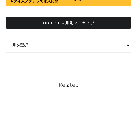
ARCHIVE - 月別アーカイブ
ARCHIVE - 月別アーカイブ
Related
さすが日系！タイのホンダ製スクーターはXX人
乗っても大丈夫！！
タイで目撃！新しいスクーターを古い運ぶスク