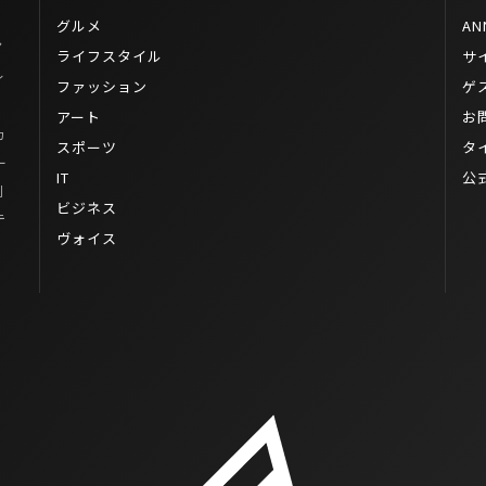
グルメ
AN
ン
ライフスタイル
サ
ィ
ファッション
ゲ
アート
お
カ
スポーツ
タ
ー
IT
公
列
ビジネス
テ
ヴォイス