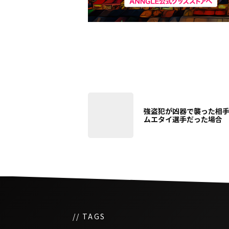
強盗犯が凶器で襲った相
ムエタイ選手だった場合
// TAGS