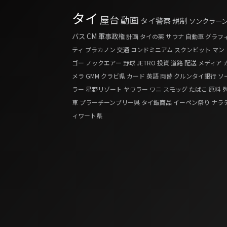
タイ
屋台
動画
タイ警察
規制
ソンクラー
バス
CM
軍事政権
計画
タイの薬
サウナ
自動車
グラフ
ティ
プラカノン
交通
コンドミニアム
スクンビット
マン
ゴー
ノックエアー
野球
JETRO
投資
道路
配送
メディア
メラ
GMM
クラビ県
カード
英語
両替
クルンタイ銀行
ソ
ラー
星野リゾート
ヤワラー
ワニ
スモッグ
たばこ
原料
車
プラーチーンブリー県
タイ飯商品
イーペン祭り
ナラ
ィワート県