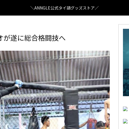
＼ANNGLE公式タイ語グッズストア／
オが遂に総合格闘技へ