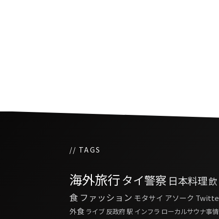
多くのタイ人が大麻に対
ープンに
// TAGS
海外旅行
タイ警察
日本料理
飲
食
ファッション
モタサイ
アソーク
Twitte
外食
ライブ
反政府
駅
インフラ
ローカルサウナ事情