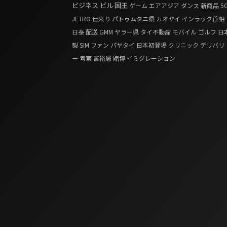
ビジネス
ビル
国王
ゲーム
エアアジア
ダンス
新商品
5
JETRO
仕来り
パトゥムタニ県
カオヤイ
インラック首相
日泰
配送
GMM
ヤラー県
タイ不動産
モバイル
ゴルフ
日
製
SIM
ファン
パヤタイ
日本初登場
クリニック
デリバリ
ー
考察
富裕層
賭博
イミグレーション