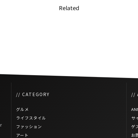
Related
してオ
タイの経済危機は衆議院の解散
につながる可能性がある
// CATEGORY
//
グルメ
AN
ライフスタイル
サ
r
ファッション
ゲ
アート
お