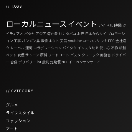
// TAGS
ローカルニュース
イベント
アイドル
映像
ク
イティアオ
パタヤ
アジア
滞在者向け
タバコ
お寺
日本からタイ
プロモーシ
ョン
工事
パンガン島
事情
ホクト
天気
youtube
ローカルサウナ
EEC
会社設
立
レーベル
運河
コラボレーション
バイタク
インスタ映え
使い方
不作
緩和
ペット
女優
サトーン
原料
フードコート
パスタ
クリニック
商務省
ドライバ
ー
合併
デリバリー
iot
批判
定期便
NFT
イーペンサンサーイ
// CATEGORY
グルメ
ライフスタイル
ファッション
アート