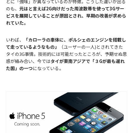
とに「強味」が異なっているのが特徴。こうした違いが出る
のも、
元はと言えば2G向けだった周波数帯を使って3Gサー
ビスを展開していることが原因とされ、早期の改善が求めら
れていた。
いわば、
「カローラの車体に、ポルシェのエンジンを搭載し
て走っているようなもの」
（ユーザーの一人)とされてきた
タイの3G事情。技術的には可能だったところが、予期せぬ思
惑が絡み合い、今では
タイが東南アジアで「３Gが最も遅れ
た国」の一つ
になっている。