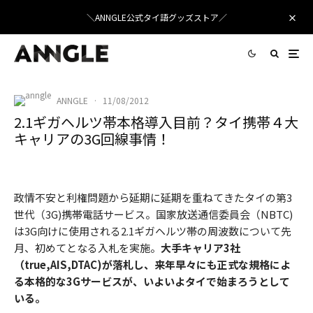
＼ANNGLE公式タイ語グッズストア／
ANNGLE
·
11/08/2012
2.1ギガヘルツ帯本格導入目前？タイ携帯４大
キャリアの3G回線事情！
政情不安と利権問題から延期に延期を重ねてきたタイの第3
世代（3G)携帯電話サービス。国家放送通信委員会（NBTC)
は3G向けに使用される2.1ギガヘルツ帯の周波数について先
月、初めてとなる入札を実施。
大手キャリア3社
（true,AIS,DTAC)が落札し、来年早々にも正式な規格によ
る本格的な3Gサービスが、いよいよタイで始まろうとして
いる。