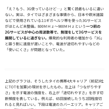
「え？もう、3G使っているけど…」と驚く読者もいるに違い
ない。実は、タイではざまざまな事情から、日本や欧米諸国
などで使用されている2.1ギガヘルツ帯を使った3Gサービス
がほとんど未整備。800ＭＨｚ～900ＭＨｚという
一つ前の
2Gサービスが中心の周波数帯で、無理をして3Gサービスを
展開しているに過ぎない。
爆発的な利用者の増加から「3G」
と謳う割に速度が遅いことや、電波が途切れやすいなどの
「使いにくさ」が問題となっていた。
上記のグラフは、そうしたタイの携帯4大キャリア（前記3社
にTOTを加算)の現状を示したもの。左上は「つながりやす
さ」を示す電波の強度を、右上が「途切れやすさ」を示す切
断頻度を表している。例えば、65回接続したうち2回程度切
れると見ればいい。下段は電波のカバーエリア。キャリアご