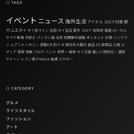
// TAGS
イベント
ニュース
海外生活
アイドル
コロナ対策
銀
行
ムエタイ
タイ産ワイン
会話
タイ生活
留学
コロナ
反政府
報道
ローカル
サウナ事情
手続き
パンガン島
治安
短期集中連載
オンヌット
対策
ソンクラ
ン
ムアントンタニー
感動CM
釣り
AI
東日本大震災
食品
5G
新商品
公害
メ
ディア
貿易
特集
ブログ
バンド
世界一
戦争
タイ王国 凄い人物列伝！
通訳
サトーン
トラン県
Preduce
食通
スケボー
// CATEGORY
グルメ
ライフスタイル
ファッション
アート