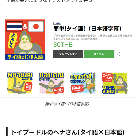
簡単!タイ語!（日本語字幕）
トイプードルのヘナさん(タイ語×日本語)