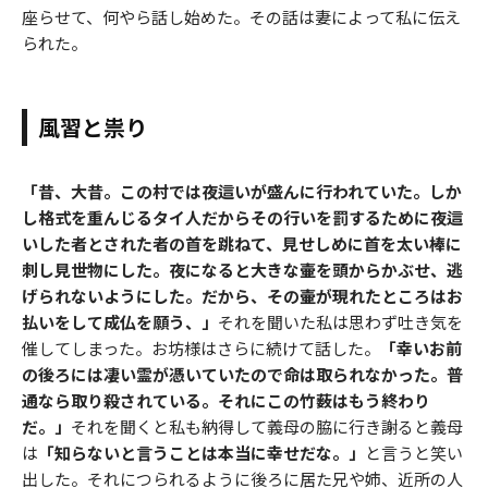
座らせて、何やら話し始めた。その話は妻によって私に伝え
られた。
風習と祟り
「昔、大昔。この村では夜這いが盛んに行われていた。しか
し格式を重んじるタイ人だからその行いを罰するために夜這
いした者とされた者の首を跳ねて、見せしめに首を太い棒に
刺し見世物にした。夜になると大きな壷を頭からかぶせ、逃
げられないようにした。だから、その壷が現れたところはお
払いをして成仏を願う、」
それを聞いた私は思わず吐き気を
催してしまった。お坊様はさらに続けて話した。
「幸いお前
の後ろには凄い霊が憑いていたので命は取られなかった。普
通なら取り殺されている。それにこの竹薮はもう終わり
だ。」
それを聞くと私も納得して義母の脇に行き謝ると義母
は
「知らないと言うことは本当に幸せだな。」
と言うと笑い
出した。それにつられるように後ろに居た兄や姉、近所の人