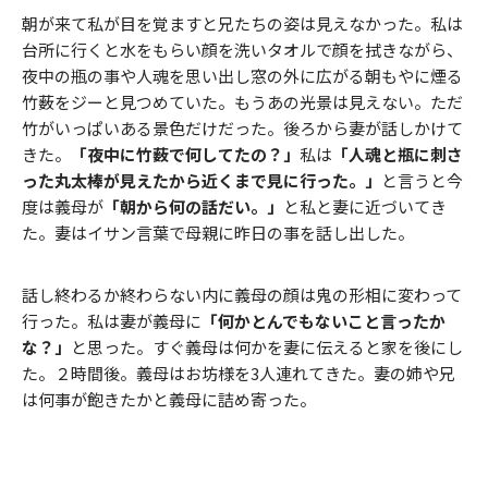
朝が来て私が目を覚ますと兄たちの姿は見えなかった。私は
台所に行くと水をもらい顔を洗いタオルで顔を拭きながら、
夜中の瓶の事や人魂を思い出し窓の外に広がる朝もやに煙る
竹薮をジーと見つめていた。もうあの光景は見えない。ただ
竹がいっぱいある景色だけだった。後ろから妻が話しかけて
きた。
「夜中に竹薮で何してたの？」
私は
「人魂と瓶に刺さ
った丸太棒が見えたから近くまで見に行った。」
と言うと今
度は義母が
「朝から何の話だい。」
と私と妻に近づいてき
た。妻はイサン言葉で母親に昨日の事を話し出した。
話し終わるか終わらない内に義母の顔は鬼の形相に変わって
行った。私は妻が義母に
「何かとんでもないこと言ったか
な？」
と思った。すぐ義母は何かを妻に伝えると家を後にし
た。２時間後。義母はお坊様を3人連れてきた。妻の姉や兄
は何事が飽きたかと義母に詰め寄った。