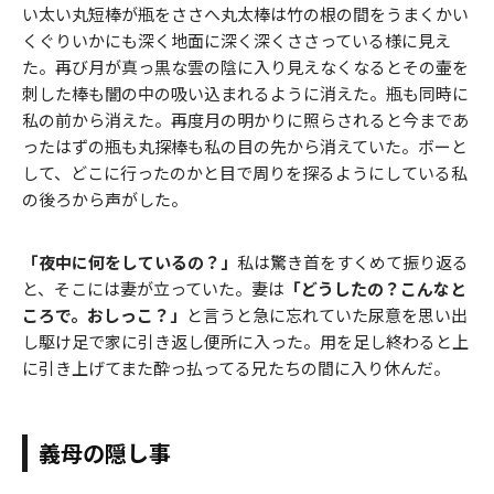
い太い丸短棒が瓶をささへ丸太棒は竹の根の間をうまくかい
くぐりいかにも深く地面に深く深くささっている様に見え
た。再び月が真っ黒な雲の陰に入り見えなくなるとその壷を
刺した棒も闇の中の吸い込まれるように消えた。瓶も同時に
私の前から消えた。再度月の明かりに照らされると今まであ
ったはずの瓶も丸探棒も私の目の先から消えていた。ボーと
して、どこに行ったのかと目で周りを探るようにしている私
の後ろから声がした。
「夜中に何をしているの？」
私は驚き首をすくめて振り返る
と、そこには妻が立っていた。妻は
「どうしたの？こんなと
ころで。おしっこ？」
と言うと急に忘れていた尿意を思い出
し駆け足で家に引き返し便所に入った。用を足し終わると上
に引き上げてまた酔っ払ってる兄たちの間に入り休んだ。
義母の隠し事