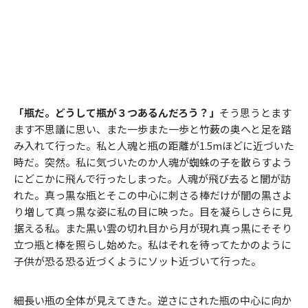
「瓶だ。どうして瓶が３つあるんだろう？」
そう思うとます
ます不思議に思い、また一歩また一歩と竹薮の奥へと足を踏
み入れて行った。私と人魂と瓶の距離が1.5mほどに近づいた
時だ。突然。私に気づいたのか人魂が蜘蛛の子を散らすよう
にどこかに飛んで行ったしまった。人魂が飛び去ると闇が訪
れた。真っ黒な瓶とそこの中心に刺さる棒だけが闇の黒さよ
り増して真っ黒な姿に私の目に映った。目を凝らしさらに見
据える私。また黒い雲の切れ目から月が現れ真っ黒にそそり
立つ瓶と棒を照らし始めた。私はそれを待ってたかのように
子供が恐る恐る近づくようにソット近づいて行った。
細長い瓶の全体が見えてきた。逆さにされた瓶の中心に向か