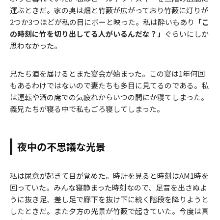
運ぶときだ。家の奥は畑と竹薮が広がっており竹薮に灯りが
2つか3つほどが私の目にボーと映った。私は酔いもあり
「こ
の時刻に竹を切り出してる人がいるんだな？」
ぐらいにしか
思わなかった。
兄たち酒を届けるとまた宴会が始まった。この宴は1年何回
もあるわけではないので妻たちも多目に見てるのである。私
は運転や酒の席での気疲れからいつの間にか寝てしまった。
義兄たちが寝る中で私もごろ寝してしまった。
夜中の不思議な光景
私は尿意が起きて目が覚めた。時計を見ると時刻はAM1時を
回っていた。みんな寝静まった時刻なので、足音を出さぬよ
うに抜き足、差し足で廊下を抜け下に続く階段を降りようと
したときだ。また夕方の光景が竹薮で起きていた。今度は真