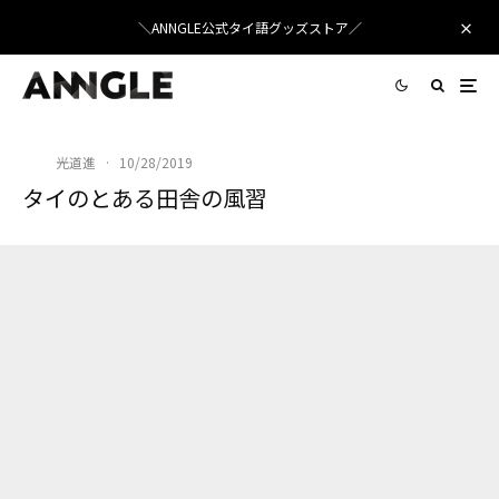
＼ANNGLE公式タイ語グッズストア／
光道進
·
10/28/2019
タイのとある田舎の風習