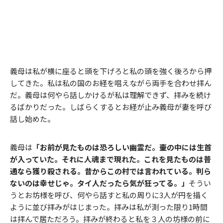
義母は私が横に座ると頭を下げろと私の頭を強く後ろから押
してきた。私は私の国のお経を唱えながら両手を合わせ拝ん
だ。義母は何やら話しかけるが私は理解できず、拝みを続け
るばかりだった。しばらくするとお経が止み義母が妻を呼び
話し始めた。
義母は
「お前が見たものは恐ろしい幽霊だ。壷の中には生首
が入っていた。それに人魂まで現れた。これを見たものは普
通なら獲り殺される。昔からこの村では言われている。判ら
ないのは幸せじゃ。タイ人だったら気が狂ってる。」
そうい
うとお坊様を呼び、何やら話すと私の周りに3人が円を描く
ように並び拝みがはじまった。拝みは私が測った限り1時間
は拝んで居ただろう。拝みが終わると私を３人の坊様の前に