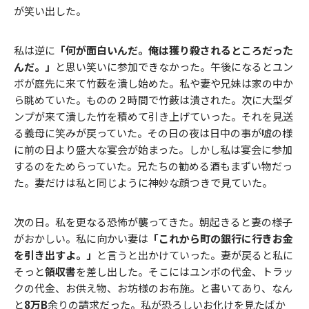
が笑い出した。
私は逆に
「何が面白いんだ。俺は獲り殺されるところだった
んだ。」
と思い笑いに参加できなかった。午後になるとユン
ボが庭先に来て竹薮を潰し始めた。私や妻や兄妹は家の中か
ら眺めていた。ものの２時間で竹薮は潰された。次に大型ダ
ンプが来て潰した竹を積めて引き上げていった。それを見送
る義母に笑みが戻っていた。その日の夜は日中の事が嘘の様
に前の日より盛大な宴会が始まった。しかし私は宴会に参加
するのをためらっていた。兄たちの勧める酒もまずい物だっ
た。妻だけは私と同じように神妙な顔つきで見ていた。
次の日。私を更なる恐怖が襲ってきた。朝起きると妻の様子
がおかしい。私に向かい妻は
「これから町の銀行に行きお金
を引き出すよ。」
と言うと出かけていった。妻が戻ると私に
そっと
領収書
を差し出した。そこにはユンボの代金、トラッ
クの代金、お供え物、お坊様のお布施。と書いてあり、なん
と
8万B
余りの請求だった。私が恐ろしいお化けを見たばか