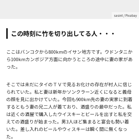
sasint
/ Pixabay
この時刻に竹を切り出してる人・・・
ここはバンコクから800kmのイサン地方です。ウドンタニか
ら100kmカンボジア方面に向かうところの途中に妻の家があ
った。
そこでは未だにタイのＴＶで見るお化けの存在が村人に信じ
られていた。私と妻は新年かソンクラーン近くになると義母
の顔を見に出かけていた。今回も900km先の妻の実家に到着
するともう妻の兄二人が着ており、酒盛りの最中だった。私
は近くの酒屋で購入したウイスキーとビールを出すと私を交
えての酒盛りが始まった。男3人ほど集まると宴会も勢い着
いた。差し入れのビールやウィスキーは瞬く間に無くなっ
た。