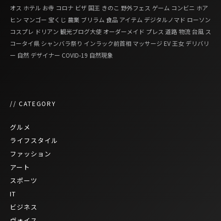
オス
ホテル
お寺
コロナ
ビザ
国王
きのこ
野外フェス
ゲーム
コンビニ
ホア
ヒン
マンゴー
宝くじ
農業
ブリラム
食品
アイテム
デジタルノマド
ローソン
コスプレ
ドリアン
観光ブログ大使
オーダーメイド
プレス
道路
物流
台風
ス
コータイ県
シャンバラ祭り
インラック前首相
マッサージ
EV
王女
デリバリ
ー
自然
デザイナー
COVID-19
自然現象
// CATEGORY
グルメ
ライフスタイル
ファッション
アート
スポーツ
IT
ビジネス
ヴォイス