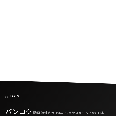
タイの無人島
タイでの逮捕
タイの公衆電話で感じた恐怖
// TAGS
バンコク
動画
海外旅行
BNK48
法律
海外進出
タイから日本
ラ