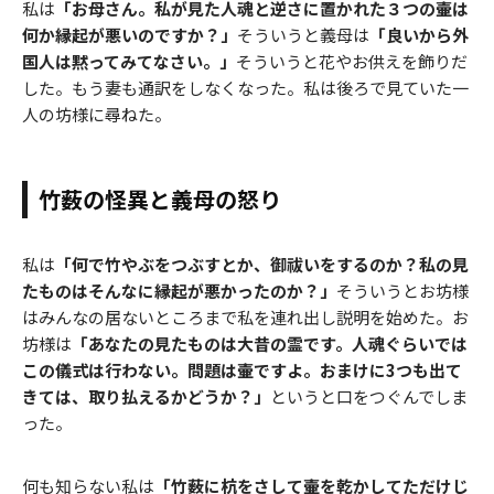
私は
「お母さん。私が見た人魂と逆さに置かれた３つの壷は
何か縁起が悪いのですか？」
そういうと義母は
「良いから外
国人は黙ってみてなさい。」
そういうと花やお供えを飾りだ
した。もう妻も通訳をしなくなった。私は後ろで見ていた一
人の坊様に尋ねた。
竹薮の怪異と義母の怒り
私は
「何で竹やぶをつぶすとか、御祓いをするのか？私の見
たものはそんなに縁起が悪かったのか？」
そういうとお坊様
はみんなの居ないところまで私を連れ出し説明を始めた。お
坊様は
「あなたの見たものは大昔の霊です。人魂ぐらいでは
この儀式は行わない。問題は壷ですよ。おまけに3つも出て
きては、取り払えるかどうか？」
というと口をつぐんでしま
った。
何も知らない私は
「竹薮に杭をさして壷を乾かしてただけじ