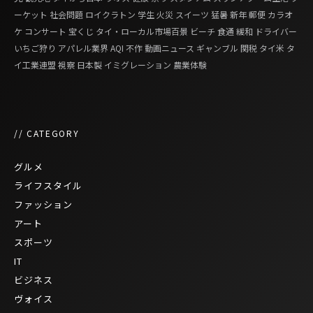
ーケット
社会問題
ロイクラトン
学生
火災
スイーツ
猛暑
新年
郵便
カラオ
ケ
コンサート
宝くじ
タイ・ローカル市場百景
ビーチ
食通
緩和
ドライバー
いちご狩り
アパレル業界
AQI
不作
動画ニュース
ギャンブル
関税
タイ米
タ
イ工業連盟
視察
日本製
イミグレーション
農業体験
// CATEGORY
グルメ
ライフスタイル
ファッション
アート
スポーツ
IT
ビジネス
ヴォイス