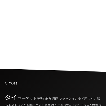
一夜にしてタイが世界一位になったゲーム
「POPCAT」
タイのメガバンクがフードデリバリー事業に参
入
タイでiPhoneを狙ったスパムメール拡大中
// TAGS
タイ
マーケット
銀行
飲食
漫画
ファッション
タイ産ワイン
販
売
観光地
タイから日本
ラオス
健康
祭り
スタジアム
スワンナプーム空港
プ