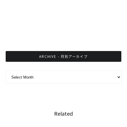
やっぱり低すぎる！バンコクのセントラルワー
ルドの新年の打ち上げ花火
今期二度目、動物をスーツケースに入れて出国
を試みた日本人が逮捕
ARCHIVE - 月別アーカイブ
ARCHIVE - 月別アーカイブ
Related