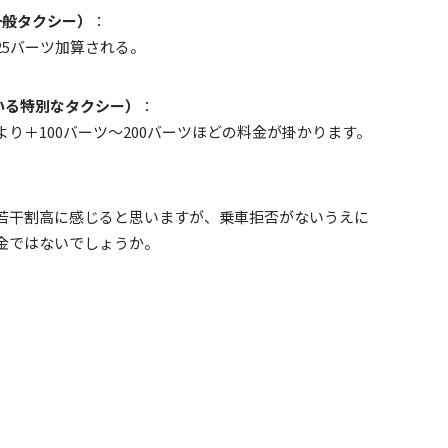
る一般タクシー）
：
5バーツ加算される。
されている特別なタクシー）
：
り＋100バーツ〜200バーツほどの料金が掛かります。
若干割高に感じると思いますが、乗車拒否がないうえに
金ではないでしょうか。