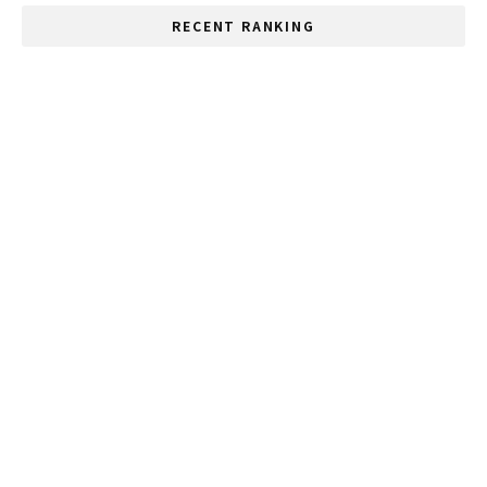
RECENT RANKING
ホアヒン 10月から外国人観光客受け入れへ
コーンケン県で3日間行方不明の男性救助
バンコクのショッピングセンター 営業再開
一夜にしてタイが世界一位になったゲーム
「POPCAT」