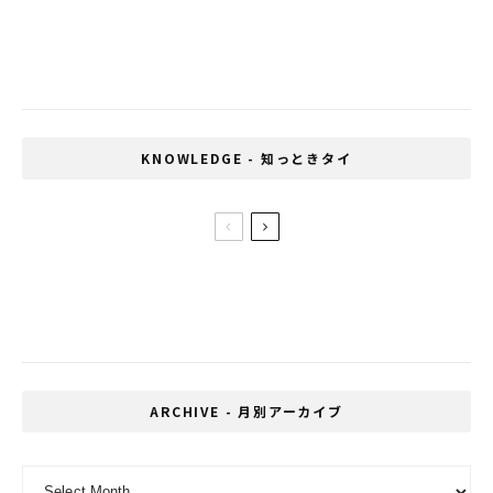
コロナウィルスにセンシンレン？タイの代替医
療開発局が研究進める
KNOWLEDGE - 知っときタイ
タイのたばこ増税で生産農家が悲鳴
ARCHIVE - 月別アーカイブ
ARCHIVE - 月別アーカイブ