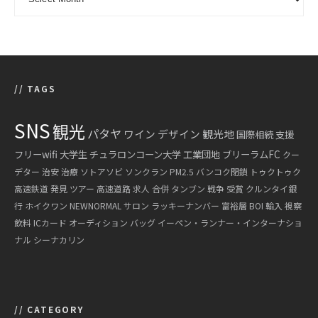
// TAGS
SNS
観光
パタヤ
ワイン
デザイン
観光地
国際相続
支援
フリーwifi
大学生
チュラロンコーン大学
工業団地
ブリーラムFC
クー
デター
治安
治療
ソトアソビ
ソンクラン
PM2.5
バンコク閉鎖
トゥクトゥク
高速鉄道
発見
ツアー
高速道路
求人
合併
タンブン
戦争
受賞
クルンタイ銀
行
ホイクワン
NEWNORMAL
サロン
ラッキーナンバー
富裕層
BOI
輸入
視察
飲料
ICカード
オーディション
バッグ
イーペン・ランナー・インターナショ
ナル
シーナカリン
// CATEGORY