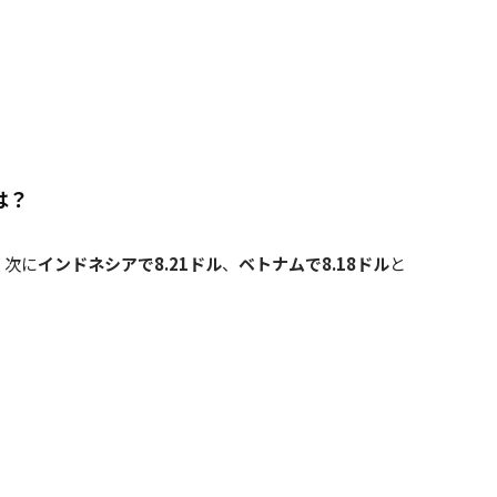
は？
、次に
インドネシアで8.21ドル
、
ベトナムで8.18ドル
と