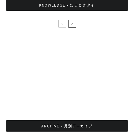
KNOWLEDGE - 知っときタイ
国際団体がタイの人権尊重は標準以下と指摘
沖縄民謡 堀内加奈子バンコク公演
タイの大学生が高級バイクBMW S1000でピザ
宅配して話題に
ARCHIVE - 月別アーカイブ