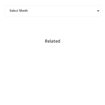
ARCHIVE - 月別アーカイブ
Related
ふっくらボリサット「第四二話 暑期は暑すぎ
る」
ふっくらボリサット「第四一話 タイ語学校に通
おう⑤」
ふっくらボリサット「第四十話 タイ語学校に通
おう④」