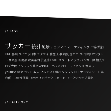
// TAGS
サッカー
統計
風景
チェンマイ
マーケティング
市場
銀行
LINE
警察
タイから日本
モタサイ
駐在
工事
病気
きのこ
タイ語学
オンヌッ
ト
商談会
新商品
吹奏楽団
航空機
LGBT
スタートアップ
パンガー県
観光ブ
ログ大使
インラック首相
ANNGLE
セパタクロー
ライセンス
カメラ
youtube
感染
ペット
収入
クルンタイ銀行
タンブン
BOI
ナラティワート県
合併
Huawei
優勝
リオオリンピック
ICカード
ワークショップ
電気
// CATEGORY