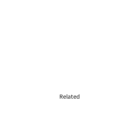
Related
、高齢
タイ銀協が家計債務増を懸念し
クレカの金利0%販促中止