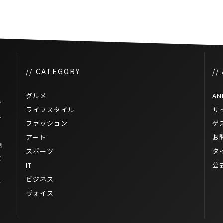
// CATEGORY
//
グルメ
AN
イ
ライフスタイル
サ
イ
ファッション
ゲ
アート
お
病
スポーツ
タ
東
IT
公
ビジネス
イ
ヴォイス