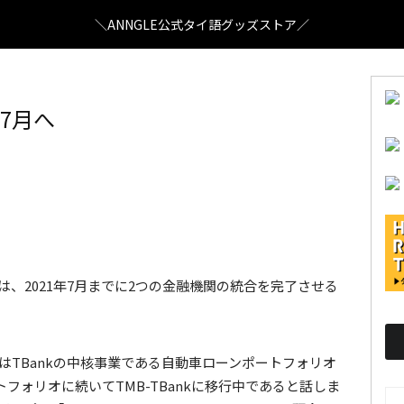
＼ANNGLE公式タイ語グッズストア／
併7月へ
k）は、2021年7月までに2つの金融機関の統合を完了させる
kasem氏はTBankの中核事業である自動車ローンポートフォリオ
フォリオに続いてTMB-TBankに移行中であると話しま
AR