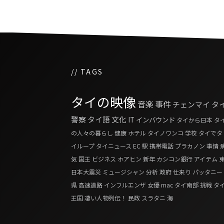
// TAGS
タイの映像
音楽
事件
チェンマイ
タ
警察
タイ語
文化
IT
インバウンド
タイから日本
タ
の人々の暮らし
健康
ホテル
タイノワンコ
学校
タイでタ
イループ
タイニュース
EC
駅
携帯電話
プラカノン
事情
気
国王
ビジネス
ホアヒン
新年
カシコン銀行
アイテム
日本大震災
ミュージシャン
分析
政府
仕来り
パッタニー
県
高速道路
インフルエンザ
女優
mac
タイ南部
挑戦
タ
王国 凄い人物列伝！
民政
スラタニ
海