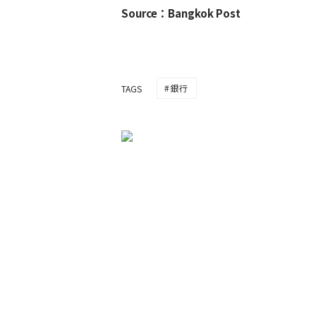
Source：Bangkok Post
銀行
TAGS
低金利の銀行よりも投資
者増え将来に不安も