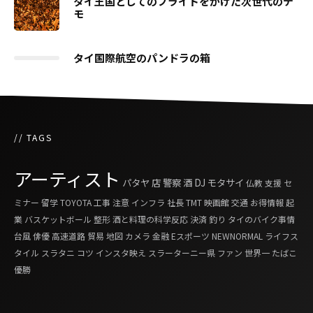
タイ王国としてのプライドをかけた次世代のデ
モ
タイ国際航空のパンドラの箱
// TAGS
アーティスト
パタヤ
店
警察
酒
DJ
モタサイ
仏教
支援
セ
ミナー
留学
TOYOTA
工事
注意
インフラ
社長
TMT
映画館
交通
お得情報
起
業
バスケットボール
整形
酒と料理の科学反応
決済
釣り
タイのバイク事情
台風
俳優
高速道路
貿易
地図
カメラ
金融
Eスポーツ
NEWNORMAL
ライフス
タイル
スラタニ
コツ
インスタ映え
スラーターニー県
ファン
世界一
たばこ
優勝