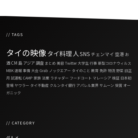
// TAGS
タイの映像
タイ料理
人
SNS
チェンマイ
空港
お
酒
CM
島
アジア
調査
まとめ
美容
Twitter
大学生
行事
新型コロナウィルス
MBK
速報
事情
大会
Grab
ノックエアー
タイのこと
教育
免許
物流
野菜
旧正
月
試運転
CAMP
家族
法案
ラチャダー
フードコート
マレーシア
検証
日本初
登場
ヤワラー
タイ不動産
クルンタイ銀行
アパレル業界
サムーン
受賞
オー
ガニック
// CATEGORY
グルメ