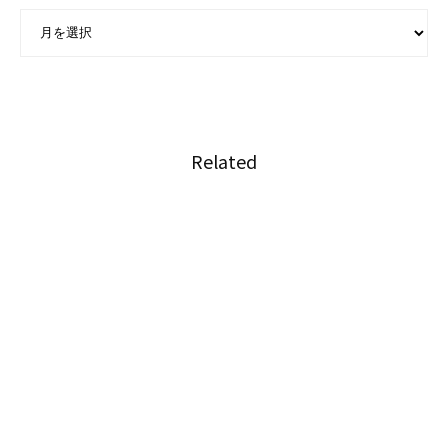
ARCHIVE - 月別アーカイブ
Related
憲法とタイ人法学者たちの葛藤
日本の実業家もべた褒めするバンコクの価値
移送中の受刑者が通行人にお布施を依頼したこ
とがSNSで話題に