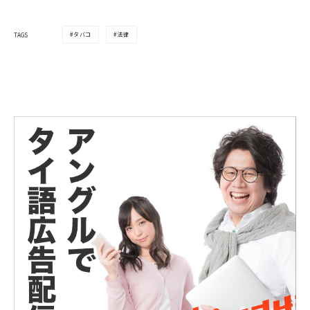
タバコ
法律
TAGS