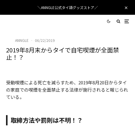
＼ANNGLE公式タイ語グッズストア／
ANNGLE
·
06/22/2019
2019年8月末からタイで自宅喫煙が全面禁
止！？
HansMartinPaul
/ Pixabay
受動喫煙による死亡を減らすため、2019年8月20日からタイ
の家庭での喫煙を全面禁止する法律が施行されると報じられ
ている。
取締方法や罰則は不明！？