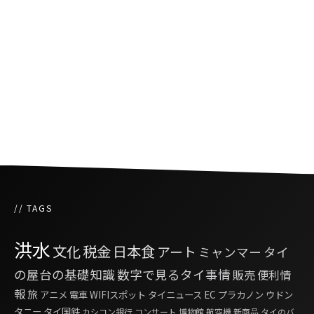
憲法とタイ人法学者たちの葛藤
タイのピアス・入れ墨関連業者に衛生管理に関
する新法律を制定
// TAGS
洪水
文化
税金
日本食
アート
ミャンマー
タイ
の屋台の基礎知識
数字で見るタイ事情
販売
便利情
報
旅
アニメ
電車
WIFIスポット
タイニュース
EC
プラカノン
ウドン
タニー
タイ国鉄
カシコン銀行
コンサート
博物館
航空機
新商品
タイのバ