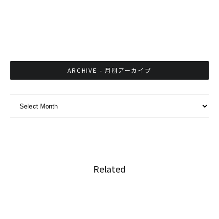
医療ロボットの導入を開始
ARCHIVE - 月別アーカイブ
ARCHIVE - 月別アーカイブ
Related
タイで医療大麻の栽培が承認