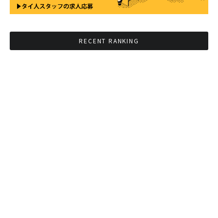
RECENT RANKING
BMAが新年のイベントに向けてルールを発行
タイ観光庁が経済促進に向けインフルエンサー
と連携
Googleタイ検索ワードTOP10を発表 第1位は
コロナ補助金政策