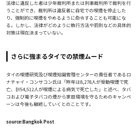
法律に違反した者は少年裁判所または刑事裁判所で裁判を行
うことができ、裁判所は違反者に自宅での喫煙を停止した
り、強制的に喫煙をやめるように命令することも可能にな
る。しかし、法律がどのように執行方法や罰則などの具体的
対策は現在決まっていない。
さらに強まるタイでの禁煙ムード
タイの喫煙研究及び喫煙知識管理センターの責任者であるロ
ナチャイ・コンサコン氏は「昨年は8,278人が受動喫煙で死
亡、計54,512人が喫煙による病気で死亡した」と述べ、タバ
コおよび電子タバコの煙から家庭環境を守るためのキャンペ
ーンは今後も継続していくとのことです。
source:Bangkok Post