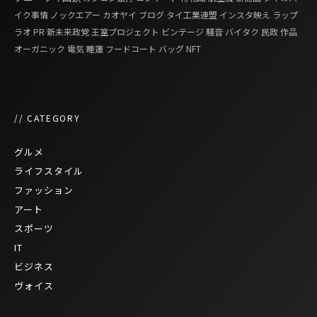
イク事情
ノックエアー
カオヤイ
ブログ
タイ工業連盟
インスタ映え
ラップ
ラオ
PR
新未来政党
王室プロジェクト
ビンテージ
騒音
バイタク
民政
作品
オーガニック
電気
睡蓮
フードコート
バッグ
NFT
// CATEGORY
グルメ
ライフスタイル
ファッション
アート
スポーツ
IT
ビジネス
ヴォイス