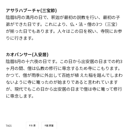
アサラハブーチャ(三宝節)
陰暦8月の満月の日で、釈迦が最初の説教を行い、最初の子
弟ができた日です。これにより、仏・法・僧の3つ（三宝）
が揃った日でもあります。人々はこの日を祝い、寺院にお参
りに行きます。
カオパンサー(入安居)
陰暦8月の十六夜の日です。この日から出安居の日までの約3
ヶ月の間、僧は仏教の修行に専念するため寺にこもります。
かつて、僧が雨季に外出して百姓が植 えた稲を踏んでしまわ
ないように寺に篭ったのが始まりであると言われています
が、現代でもこの日から出安居の日まで僧は寺に篭って修行
に専念します。
お酒
居酒屋
TAGS