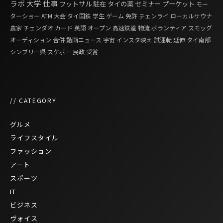
ラボ
大学
仕事
フットサル
駐在
タイの薬
セミナー
プーケット
モー
ターショー
ATM
大会
タイ国鉄
学生
ゲーム
免許
チェンライ
ローカルサウナ
農家
チェンダオ
カード
英語
オープン
高速鉄道
物流
ボランティア
スモッグ
オーディション
合併
動画ニュース
宇宙
インスタ映え
試運転
延伸
タイ南部
シンブリー県
スケボー
民政
受賞
// CATEGORY
グルメ
ライフスタイル
ファッション
アート
スポーツ
IT
ビジネス
ヴォイス