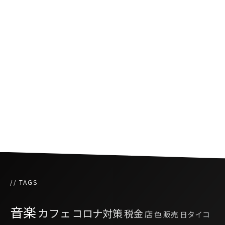
タイのビール市場拡大でノンアルビールの増税
検討
タイのノンアルコールビールに増税検討！？
タイのデパートや有名ホテルで偽物テキーラが
流通
// TAGS
音楽
カフェ
コロナ対策
税金
店
色
販売
日タイコ