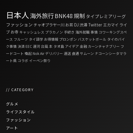
日本人
海外旅行
BNK48
規制
タイプレミアリーグ
ファッション
チャオプラヤー川
お茶
DJ
渋滞
Twitter
エカマイ
ライ
ブ
お寺
キャッシュレス
プラカノン
手続き
海外就職
事情
コワーキングスペ
ース
フルーツ
タイ語学
お得情報
プロンポン
バスケットボール
タイのバイ
ク事情
決済
EEC
運河
台風
本
タオ島
アイデア
金融
カーンチャナブリー
フ
ードコート
喚起
Nok Air
デリバリー
運送
食通
サムーン
ナコーンシータマラ
ート県
コラボ
イーペン祭り
// CATEGORY
グルメ
ライフスタイル
ファッション
アート