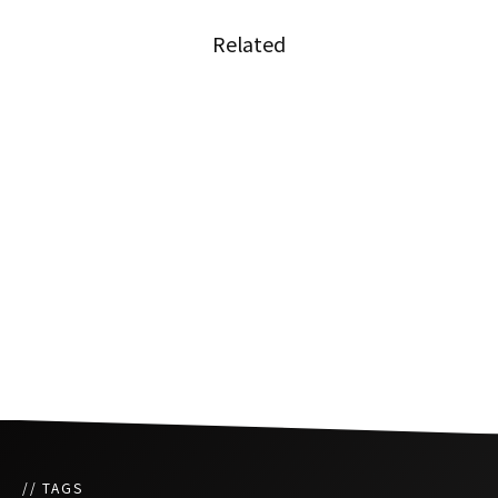
Related
世界中の経営者と学生／社会人が繋がるイベン
ト 新春！グローバルビジネスサミットVol.1 開
催 (オンライン)
医療用で解禁、タイ初の大麻イベント開催
【イベント】タイエキスポ沖縄2019
// TAGS