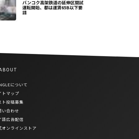
バンコク高架鉄道の延伸区間試
運転開始、都は運賃65B以下要
請
 ABOUT
NGLEについて
イトマップ
スト投稿募集
問い合わせ
イ語広告配信
式オンラインストア