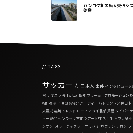
バンコク初の無人交通シ
始動
// TAGS
サッカー
人
日本人
事件
インタビュー
風
習
ラオス
デモ
Twitter
仏教
フリーwifi
プロモーション
wifi
提携
子供
企業紹介
パーティー
バドミントン
東日本
大震災
農業
トレンド
ローソン
タイ北部
貿易
タイパーテ
ィー
語学
インラック首相
ツアー
NFT
民主化
トラン県
タ
ンブン
iot
ラーチャブリー
コラボ
延伸
ファン
サロン
ラ