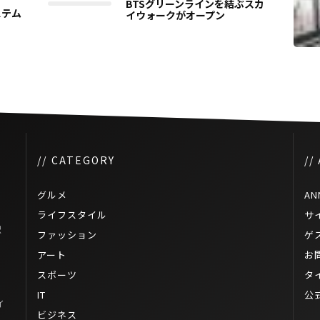
BTSグリーンラインを結ぶスカ
ステム
イウォークがオープン
// CATEGORY
//
グルメ
AN
ライフスタイル
サ
駅
ファッション
ゲ
アート
お
スポーツ
タ
IT
公
イ
ビジネス