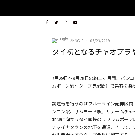
ANNGLE
·
07/23/2019
タイ初となるチャオプラ
7月29日〜9月28日の約二ヶ月間、バ
ムポーン駅〜タープラ駅間）で乗客を乗
試運転を行うのはブルーライン延伸区間（
ンコン駅、サムヨード駅、サナームチャ
北部に向かうタイ国鉄のフワラムポーン
チャイナタウンの地下を通過、そして、
ヤ川西岸地区のタープラ駅に到着する。