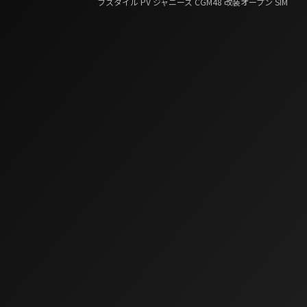
フスタイル
PV
ジャニーズ
CGM48
改装オープン
SIM