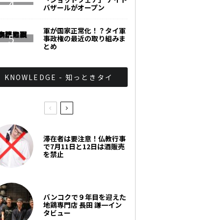
バザールがオープン
軍が国家正常化！？タイ軍
事政権の最近の取り組みま
とめ
KNOWLEDGE - 知っときタイ
滞在者は要注意！仏教行事
で7月11日と12日は酒販売
を禁止
バンコクで９年目を迎えた
地鶏専門店 長田 謙一イン
タビュー