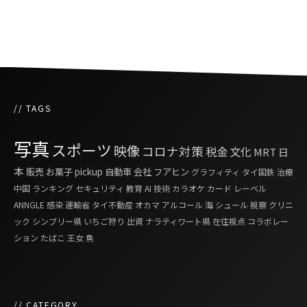
幸福のためにタイの消費行動が活発化
// TAGS
写真
スポーツ
映像
コロナ対策
税金
文化
MRT
日
本
販売
お菓子
pickup
自動車
会社
フアヒン
グラフィティ
タイ国鉄
治療
中国
ランキング
セキュリティ
教育
AI
技術
カラオケ
カード
レーベル
ANNGLE
感染
運輸省
タイ不動産
オカマ
アルコール
海
シュール
視察
クリニ
ック
シンブリー県
いちご狩り
出資
ナラティワート県
在住視点
コラボレー
ション
たばこ
王女
魚
// CATEGORY