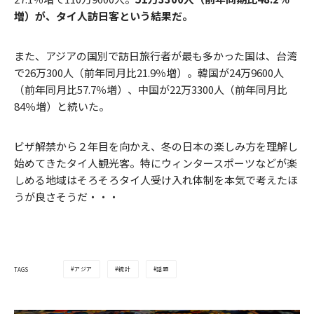
増）が、タイ人訪日客という結果だ。
また、アジアの国別で訪日旅行者が最も多かった国は、台湾
で26万300人（前年同月比21.9％増）。韓国が24万9600人
（前年同月比57.7％増）、中国が22万3300人（前年同月比
84％増）と続いた。
ビザ解禁から２年目を向かえ、冬の日本の楽しみ方を理解し
始めてきたタイ人観光客。特にウィンタースポーツなどが楽
しめる地域はそろそろタイ人受け入れ体制を本気で考えたほ
うが良さそうだ・・・
アジア
統計
話題
TAGS