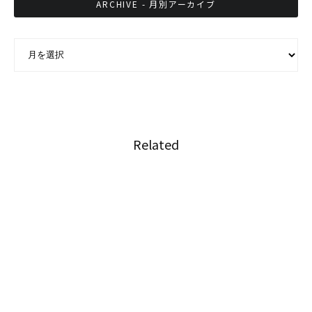
ARCHIVE - 月別アーカイブ
ARCHIVE - 月別アーカイブ
Related
多くのタイ人が大麻に対してオープンに
タイの経済危機は衆議院の解散につながる可能
性がある