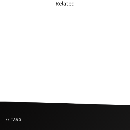
Related
LCCスクートが7月末からWi-Fi付きタイ〜成田
便を就航
今後、タイの国内線はドンムアン空港第の２タ
ーミナルから
バンコク爆発事件の影響で一部航空会社の変更
手数料が免除に
// TAGS