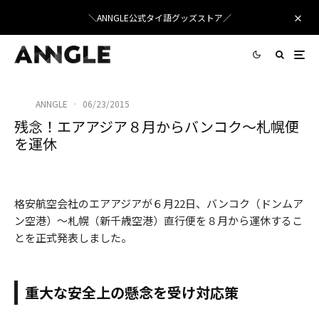
＼ANNGLE公式タイ語グッズストア／
ANNGLE
·
06/23/2015
残念！エアアジア８月からバンコク〜札幌便
を運休
エアアジア、北海道便は８月に運休
格安航空会社のエアアジアが６月22日、バンコク（ドンムア
ン空港）〜札幌（新千歳空港）直行便を８月から運休するこ
とを正式発表しました。
重大な安全上の懸念を受け対応策