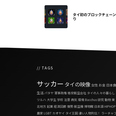
タイ初のブロックチェー
り
// TAGS
サッカー
タイの映像
女性
お金
日本
生活
パタヤ
軍事政権
格安航空会社
タイの人々の暮らし
ツルハ
大学生
学校
注意
病気
環境
Bacchus
研究
動物
東
北地方
起業
経済回廊
情勢
航空機
博物館
日本語
HIPHOP
農家
LGBT
カオヤイ
タイ王国 凄い人物列伝！
ラーチャ