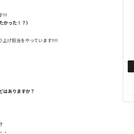
!!
いたかった！？）
げ担当をやっています!!!!
AR
どはありますか？
？
・・