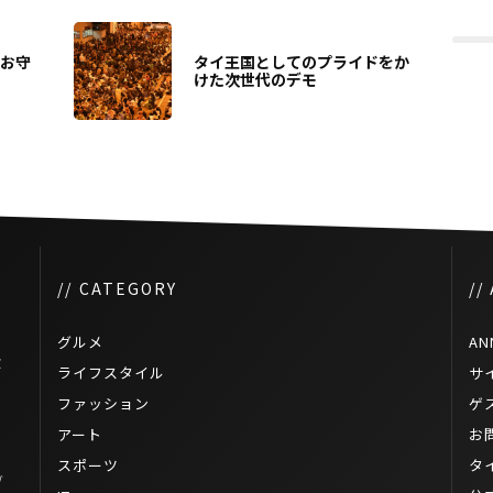
ンお守
タイ王国としてのプライドをか
けた次世代のデモ
// CATEGORY
//
グルメ
AN
食
ライフスタイル
サ
ファッション
ゲ
アート
お
スポーツ
タ
ブ