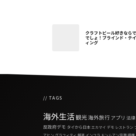
クラフトビール好きなら
でしょ！ブラインド・テ
ィング
// TAGS
海外生活
観光
海外旅行
アプリ
法律
反政府デモ
タイから日本
エカマイ
デモ
レストラン
アヒン
グラフィティ
報道
インフラ
ドンムアン空港
提携