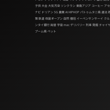
子供
大会
大気汚染
ソンクラン
東南アジア
コーヒー
アセ
ナビ
ドリアン
5G
農業
AI
HIPHOP
パトゥムタニ県
違法
策
鉄道
改装オープン
自然
僧侶
イーペンサンサーイ
クル
ンタイ銀行
両替
宇宙
mac
デリバリー
列車
発掘
チャイ
プーム県
ペット