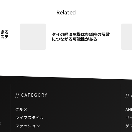
Related
できる
タイの経済危機は衆議院の解散
イステ
につながる可能性がある
// CATEGORY
//
グルメ
AN
ライフスタイル
サ
フ
ファッション
ゲ