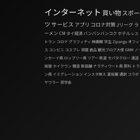
インターネット
買い物
スポー
ツ
サービス
アプリ
コロナ対策
Jリーグ
ラ
ーメン
CM
タイ経済
バンバンバンコク
ホテル
レス
トラン
コロナ
グラフィティ
映画館
学生
Zipangu
オフィ
ス
コンビニ
コスプレ
洞窟
食品
観光ブログ大使
GMM
ノ
ンカーイ県
ロッブリー県
ツアー
鉄道
セパタクロー
運送
両替
ホイクワン
騒音
新店舗
ナラティワート県
原料
トラ
ン県
イミグレーション
インスタ映え
富裕層
通訳
コラボ
ヤワラー
奨学金