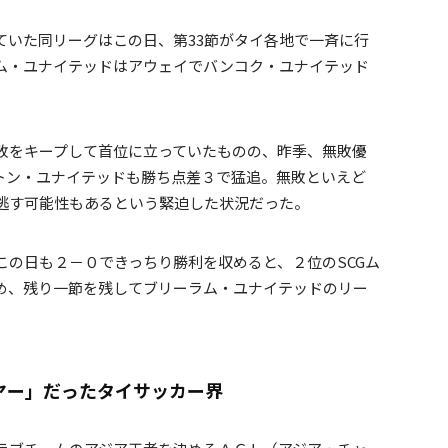
ていた同リーグはこの日、第33節がタイ各地で一斉に行
ム・ユナイテッドはアウェイでバンコク・ユナイテッド
敗をキープして首位に立っていたものの、昨季、無敗優
ントン・ユナイテッドも勝ち点差３で猛追。無敗といえど
逃す可能性もあるという緊迫した状況だった。
この日も２－０できっちり勝利を収めると、２位のSCGム
め、残り一節を残してブリーラム・ユナイテッドのリー
ヤー」だったタイサッカー界