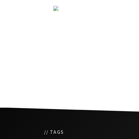
コロナ禍中のタイサッカ
人選手の活動
// TAGS