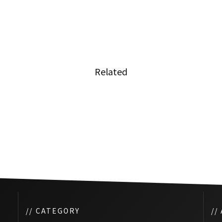
Related
『タイリーグ歴代アジア人選手
ー日本
ベストイレブンに6名の日本人選
手が選出』
// CATEGORY
//