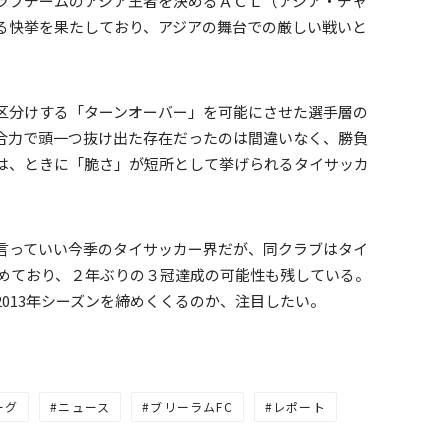
ラブチームのアジア王者を決めるＡＣＬ（アジア・チャ
る快挙を果たしており、アジアの舞台での厳しい戦いと
区分けする「ターンオーバー」を可能にさせた選手層の
合力で頭一つ抜け出た存在だったのは間違いなく、勝負
は、ときに「脆さ」が短所として挙げられるタイサッカ
言っていい今季のタイサッカー界だが、同クラブはタイ
決めており、２年ぶりの３冠達成の可能性も残している。
013年シーズンを締めくくるのか、注目したい。
ーグ
ニュース
ブリーラムFC
レポート