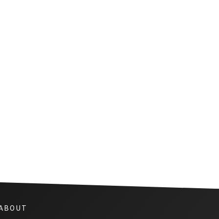
コロナウイルスに揺れるタイと
世界のサッカー界
 ABOUT