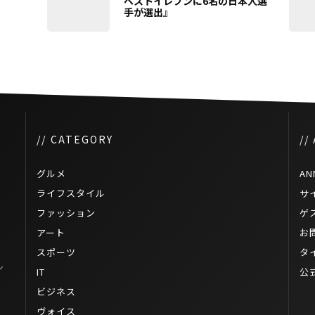
ベストイレブンに6名の日本人選
手が選出』
// CATEGORY
//
グルメ
AN
ライフスタイル
サ
ファッション
ゲ
アート
お
スポーツ
タ
シ
IT
公
ビジネス
ヴォイス