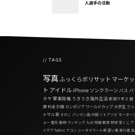
人選手の活動
// TAGS
写真
ふっくらボリサット
マーケッ
ト
アイドル
iPhone
ソンクラーン
バス
パ
タヤ
軍事政権
うきうき海外生活
新南ラオス
健
康
料金
計画
カンボジア
ワールドカップ
大学生
フッ
トサル
駅
きのこ
パンガン島
中国
ソトアソビ
モーター
ョー
整形
動物
ランキング
九州
物価
教育
野球
宝くじ
ア
イデア
fatbro
ナコン シータマラート県
習い事
旅行者
自