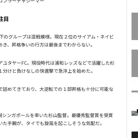
コンラーチャシーマー
注目
以下のグループは混戦模様。現在２位のサイアム・ネイビ
めき、昇格争いの行方は最後までわからない。
アユタヤーFC。現役時代は浦和レッズなどで活躍した杉
１分けと負けなしの快進撃で急浮上を始めた。
で詰めてきており、大逆転での１部昇格も十分に可能な
潟シンガポールを率いた杉山監督。最優秀監督賞を受賞
いた手腕が、タイでも旋風を起こしそうな気配だ。