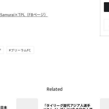
murai×TPL（FBページ）
AR
グ
ブリーラムFC
Related
『タイリーグ歴代アジア人選手
ー日本