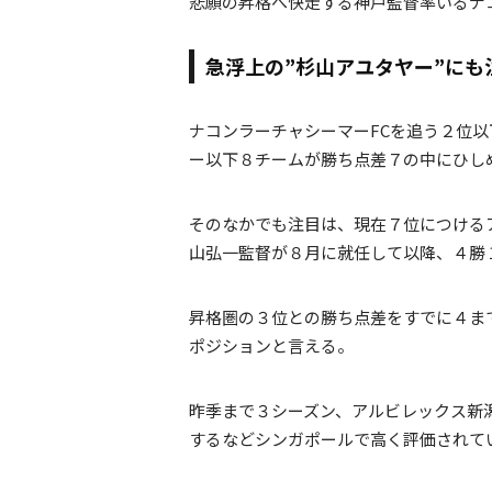
悲願の昇格へ快走する神戸監督率いるナ
急浮上の”杉山アユタヤー”にも
ナコンラーチャシーマーFCを追う２位
ー以下８チームが勝ち点差７の中にひし
そのなかでも注目は、現在７位につける
山弘一監督が８月に就任して以降、４勝
昇格圏の３位との勝ち点差をすでに４ま
ポジションと言える。
昨季まで３シーズン、アルビレックス新
するなどシンガポールで高く評価されて