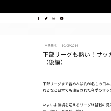
本多辰成
·
10/05/2014
下部リーグも熱い！サッ
（後編）
下部リーグまで含めれば約60名もの日
れるなど日本でも注目された今季のサッ
いよいよ佳境を迎えるリーグ終盤戦の見