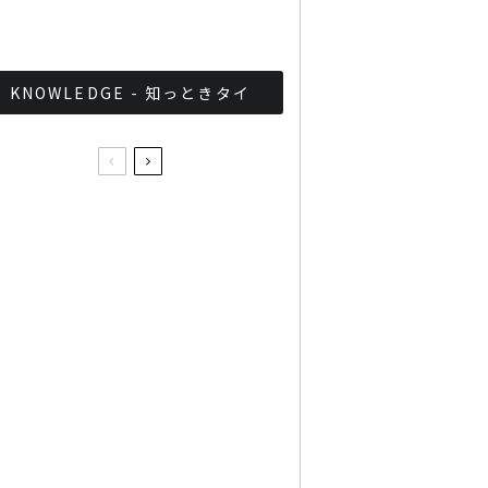
とめ
KNOWLEDGE - 知っときタイ
遂に渋滞緩和なるか！？バ
ンコク都内の強制レッカー
エリアがさらに拡大
バンコク激しい交通状況を
まったり理解できる映像
Bangkok Traffic
タイでダンス世界最長記