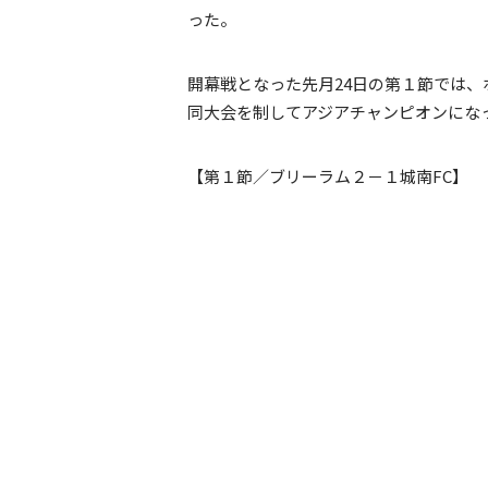
った。
開幕戦となった先月24日の第１節では、
同大会を制してアジアチャンピオンにな
【第１節／ブリーラム２－１城南FC】