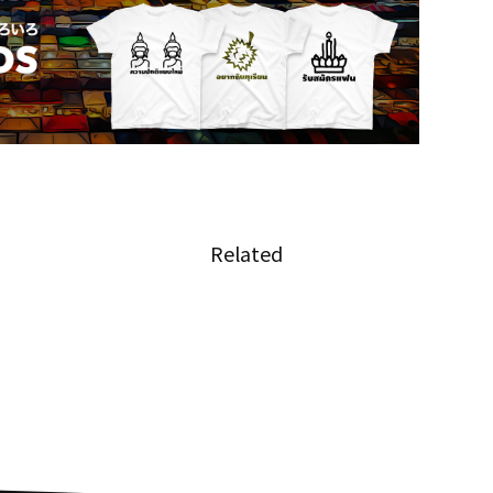
Related
『タイリーグ歴代アジア人選手
ー日本
ベストイレブンに6名の日本人選
手が選出』