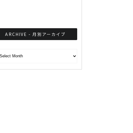
録！35時間踊り続けたカッ
プル
ARCHIVE - 月別アーカイブ
CHIVE - 月別アーカイブ