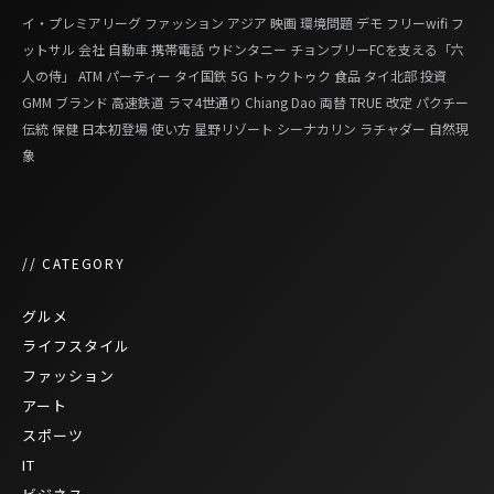
イ・プレミアリーグ
ファッション
アジア
映画
環境問題
デモ
フリーwifi
フ
ットサル
会社
自動車
携帯電話
ウドンタニー
チョンブリーFCを支える「六
人の侍」
ATM
パーティー
タイ国鉄
5G
トゥクトゥク
食品
タイ北部
投資
GMM
ブランド
高速鉄道
ラマ4世通り
Chiang Dao
両替
TRUE
改定
パクチー
伝統
保健
日本初登場
使い方
星野リゾート
シーナカリン
ラチャダー
自然現
象
// CATEGORY
グルメ
ライフスタイル
ファッション
アート
スポーツ
IT