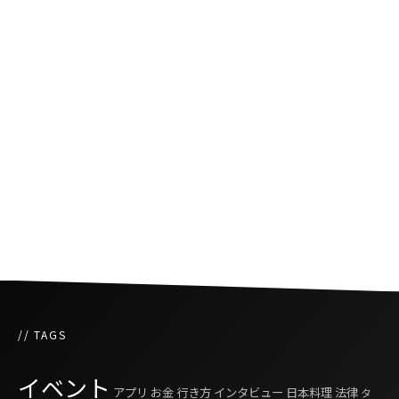
コロナ時代を乗りこなすための曲〜ロックダウ
ン・ロッカーズ
日本のイラストレーターとタイのシンガーソン
グライターの繋がり
バレンタイン特別コラボ、花人間とタイの闘魚
“GANON × BETTA”
// TAGS
イベント
アプリ
お金
行き方
インタビュー
日本料理
法律
タ