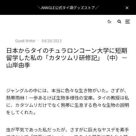
＼ANNGLE公式タイ語グッズストア／
Guest Writer
·
04/20/2013
日本からタイのチュラロンコーン大学に短期
留学した私の「カタツムリ研修記」（中）－
山岸由季
ジャングルの中には、本当に色々な生き物がいた。さずが、
熱帯雨林！一歩あるけば生物多様性の宝庫。タイの教授は私
に、カタツムリだけでなく熱帯に生息する色々な生物の説明
をしてくれた。
虫が平気であった私だったが、さすがに巨大なヤスデを素手