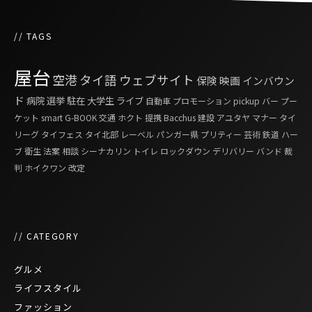
// TAGS
屋台
空港
タイ語
ウェブサイト
保険
映画
インバウン
ド
病院
選挙
駐在
大学生
ライブ
自動車
プロモーション
pickup
バー
プー
ケット
smart G-BOOK
交通
ホクト
提携
Bacchus
建設
アユタヤ
マナー
タイ
リーグ
タイフェス
タイ北部
レーベル
パンガー県
プリティー
芸術
鉄道
ハー
ブ
衛生
法案
相談
シーナカリン
トイレ
ロックダウン
デリバリー
バンド
裁
判
ホイクワン
改定
// CATEGORY
グルメ
ライフスタイル
ファッション