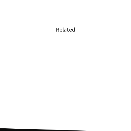
Related
タイで初となる無人図書館がオープン
サンゴの絶滅回避に光、タイの大学が人工飼育
に成功
場所はタイの東大前！「カレーの王様」がバン
コクに初出店