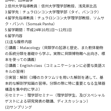
2.信州大学指導教員：信州大学理学部教授、浅見崇比呂
3.留学先：チュラロンコン大学理学部（タイ、バンコク）
4.留学先指導教員：チュラロンコン大学理学部教授、ソムサ
ク・パンハ（Somsak Panha）
5.留学期間：平成24年10月1日～12月1日
6.留学内容
(1)主な履修内容
①講義：Malacology（貝類学の起源と歴史、また軟体動物
の系統分類を基礎から学ぶ。実際に貝類博物館へ出向き、標
本を使っての講義）
②講義：English class（コミュニケーションに必要な英語ス
キルの習得）
③実習：解剖（3種のカタツムリを用いた解剖を通して、基
本的な解剖学知識の習得。分類の際に特に重要となる生殖器
構造を集中的に学ぶ）
④セミナー：理学部セミナー（理学部学生、及びスペシャル
ゲストによる研究発表の聴講、ディスカッション）
(2)サンプリング