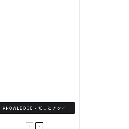
Googleタイ検索ワード
TOP10を発表 第1位はコ
ロナ補助金政策
「ジョッドフェア」 ナイト
バザールがオープン
軍が国家正常化！？タイ軍
事政権の最近の取り組みま
とめ
KNOWLEDGE - 知っときタイ