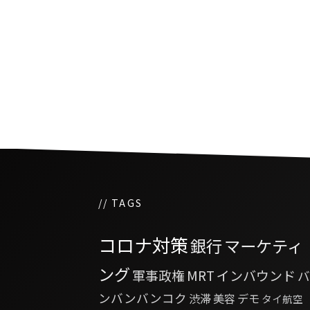
多くのタイ人が大麻に対
ープンに
// TAGS
コロナ対策
銀行
マーケティ
ング
軍事政権
MRT
インバウンド
バ
ンバンバンコク
渋滞
美容
デモ
タイ航空