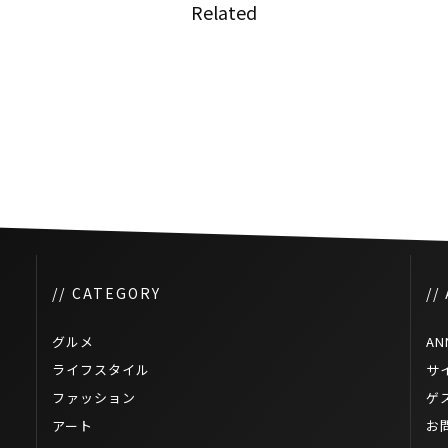
Related
してオ
タイの経済危機は衆議院の解散
につながる可能性がある
// CATEGORY
//
グルメ
AN
ライフスタイル
サ
ファッション
ゲ
アート
お