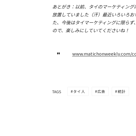
あとがき：以前、タイのマーケティング
放置していました（汗）最近いろいろお
た、今後はタイマーケティングに限らず
ので、楽しみにしていてくださいね！
www.matichonweekly.com/co
タイ人
広告
統計
TAGS