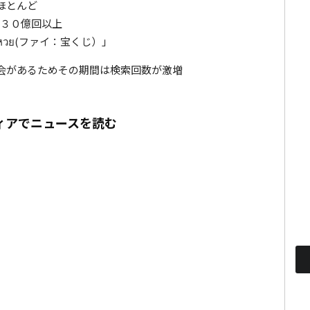
ほとんど
り３０億回以上
วย(ファイ：宝くじ）」
会があるためその期間は検索回数が激増
ィアでニュースを読む