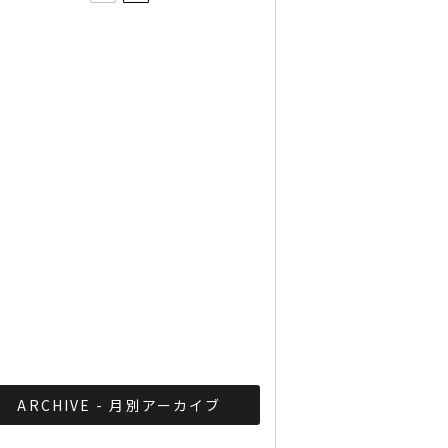
イタすぎる自己PR！スティ
ーヴ・アオキがタイ反政府
デモで悪ふざけ
タイの２大レーベルがフェ
イスブックと協業、個人の
投稿動画で音源利用がフリ
ーに
暴風雨への警戒 呼びかけ
ARCHIVE - 月別アーカイブ