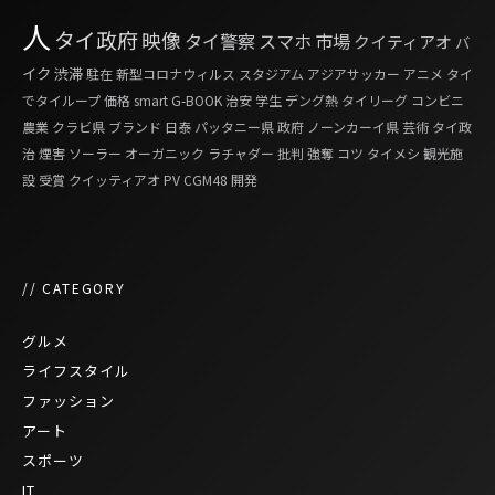
人
タイ政府
映像
タイ警察
スマホ
市場
クイティアオ
バ
イク
渋滞
駐在
新型コロナウィルス
スタジアム
アジアサッカー
アニメ
タイ
でタイループ
価格
smart G-BOOK
治安
学生
デング熱
タイリーグ
コンビニ
農業
クラビ県
ブランド
日泰
パッタニー県
政府
ノーンカーイ県
芸術
タイ政
治
煙害
ソーラー
オーガニック
ラチャダー
批判
強奪
コツ
タイメシ
観光施
設
受賞
クイッティアオ
PV
CGM48
開発
// CATEGORY
グルメ
ライフスタイル
ファッション
アート
スポーツ
IT