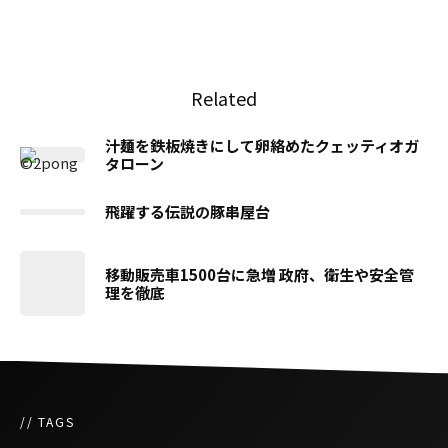
Related
汁麺を鉄板焼きにして卵絡めたクェッティオガ
タローン
飛躍する伝説の豚串屋台
移動販売車1500台に急増 政府、衛生や安全管
理を徹底
// TAGS