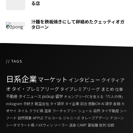
る店
汁麺を鉄板焼きにして卵絡めたクェッティオガ
タローン
// TAGS
日系企業
マーケット
インタビュー
クイティア
オ
タイ・プレミアリーグ
タイプレミアリーグ
まとめ
仕事
不動産
タイニュース
pickup
留学
チョンブリーFCを支える「六人の侍」
instagram
手続き
航空会社
タイ語学
タイ企業
試合
感動CM
AI
語学
金融
カ
オヤイ
ネイル
クラビ県
温泉
ラーチャブリー
シュール
自然
タイ不動産
シー
フード
自然現象
APPLE
アルコール
ジャニーズ
タレーブアデーン
ナコーン
シータマラート県
ハロウィン
ソーラー
送金
CAMP
富裕層
批判
伝統