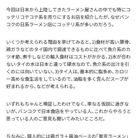
今回は日本から上陸してきたラーメン屋さんの中でも特にコ
ッテリコテコテ系を売りにするお店を紹介したが､なぜバン
コクの日系ラーメン店にコッテリ系が多いのだろう｡
いくつか考えられる理由を挙げてみると､1)食材が高い:豚骨､
鶏ガラなどのタイ国内で調達できるものに比べて魚介系のカ
ツオ節､煮干しなどの輸入食材はコストがかかる､2)水が合わ
ない:タイの水は日本と違って硬水なので､魚介系の出汁を引
くのには向いていない､3)タイ人は､基本的に脂多め､カロリ
ー高めな食生活をしているので､油脂を多く含んだスープが
好まれるから､などが考えられる｡
いずれもちゃんと検証したわけでなく､単なる仮説に過ぎな
いが､バンコクで日本食店をやっている人､これからやろうと
思っている人のご意見も聞いてみたいところだ｡
ちなみに､個人的には鶏ガラ＋醤油ベースの｢東京ラーメン｣