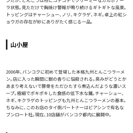
ンだが､とんこつは特にコテコテでクリーミーなカルボナー
ラ状態｡見ただけで胸焼け警報が鳴り続けるギトギトな風景｡
トッピングはチャーシュー､ノリ､キクラゲ､ネギ｡卓上の紅シ
ョウガの存在が妙にありがたく感じる一品｡
山小屋
2006年､バンコクに初めて登場した本格九州とんこつラーメ
ン｡店に入った瞬間に獣の香りに悩殺される｡臭みがどうとか
あまり考えないで豚骨をただひたすら煮込んだような濃いス
ープ｡極細でポキポキした食感の低下水な麺｡チャーシュー､
ネギ､キクラゲのトッピングも九州とんこつラーメンの基本｡
ちなみに､このお店のタイ側パートナーはビアシンで有名な
ブンロート社｡現在､10店舗がバンコク都内に展開中｡