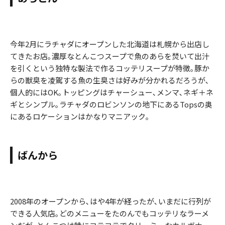
今年2月にラチャダにオープンした北海道は札幌から出店し
てきたお店｡濃厚なとんこつスープで魚のあらを焚いて出汁
を引くという独特な製法で作るコッテリスープが特徴｡豚か
らの獣臭を凌駕する魚の生臭さは好みが分かれるだろうが､
個人的にはOK｡トッピングはチャーシュー､メンマ､ネギ＋ネ
ギとシンプル｡ラチャダのロビンソンの地下にあるTopsの奥
にあるロケーションはかなりマニアック｡
ばんから
2008年のオープンから､はや4年が経ったが､いまだに行列が
できる人気店｡どのメニューをたのんでもコッテリなラーメ