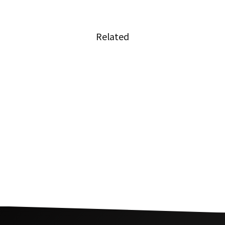
Related
汁麺を鉄板焼きにして卵絡めたクェッティオガ
タローン
飛躍する伝説の豚串屋台
日本の実業家もべた褒めするバンコクの価値