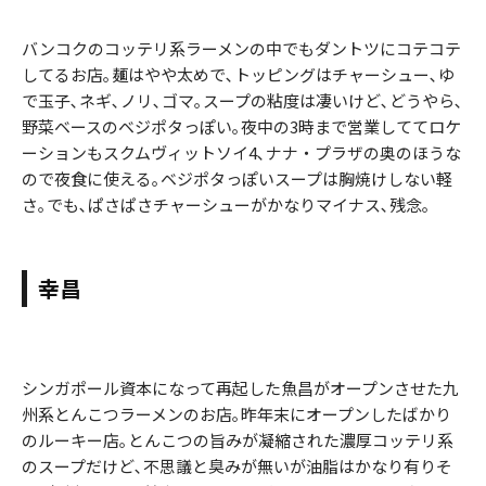
バンコクのコッテリ系ラーメンの中でもダントツにコテコテ
してるお店｡麺はやや太めで､トッピングはチャーシュー､ゆ
で玉子､ネギ､ノリ､ゴマ｡スープの粘度は凄いけど､どうやら､
野菜ベースのベジポタっぽい｡夜中の3時まで営業しててロケ
ーションもスクムヴィットソイ4､ナナ・プラザの奥のほうな
ので夜食に使える｡ベジポタっぽいスープは胸焼けしない軽
さ｡でも､ぱさぱさチャーシューがかなりマイナス､残念｡
幸昌
シンガポール資本になって再起した魚昌がオープンさせた九
州系とんこつラーメンのお店｡昨年末にオープンしたばかり
のルーキー店｡とんこつの旨みが凝縮された濃厚コッテリ系
のスープだけど､不思議と臭みが無いが油脂はかなり有りそ