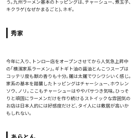
う｡九州ラーメン基本のトッピングは､チャーシュー､煮玉子､
キクラゲ(なぜかまるごと)､ネギ｡
秀家
今年に入り､トンロー店をオープンさせてから人気急上昇中
の｢横濱家系ラーメン｣｡ギトギト油の醤油とんこつスープは
コッテリ度も獣の香りも十分｡麺は太麺でワシワシいく感じ｡
家系の基本を踏襲したトッピングはチャーシュー､ホウレン
ソウ､ノリ｡ここもチャーシューはややパサつき気味｡ひっそ
りと頑固にラーメンだけを作り続けるストイックな雰囲気の
お店は日本人的には好感度だけど､タイ人には敷居が高いか
もしれない｡
あらとん