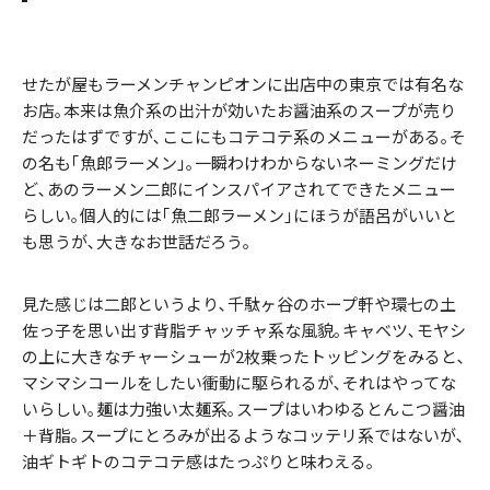
せたが屋もラーメンチャンピオンに出店中の東京では有名な
お店｡本来は魚介系の出汁が効いたお醤油系のスープが売り
だったはずですが､ここにもコテコテ系のメニューがある｡そ
の名も｢魚郎ラーメン｣｡一瞬わけわからないネーミングだけ
ど､あのラーメン二郎にインスパイアされてできたメニュー
らしい｡個人的には｢魚二郎ラーメン｣にほうが語呂がいいと
も思うが､大きなお世話だろう｡
見た感じは二郎というより､千駄ヶ谷のホープ軒や環七の土
佐っ子を思い出す背脂チャッチャ系な風貌｡キャベツ､モヤシ
の上に大きなチャーシューが2枚乗ったトッピングをみると､
マシマシコールをしたい衝動に駆られるが､それはやってな
いらしい｡麺は力強い太麺系｡スープはいわゆるとんこつ醤油
＋背脂｡スープにとろみが出るようなコッテリ系ではないが､
油ギトギトのコテコテ感はたっぷりと味わえる｡