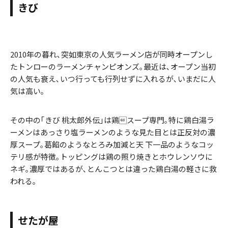
きび
2010年の暮れ､突如東京の人気ラーメン店が同時オープンし
たトンローのラーメンチャンピオンズ｡最近は､オープン当初
の人気も衰え､いつ行っても行列せずに入れるが､いまだに人
気は高い｡
その中の｢きび 桃太郎外伝｣は鶏スープ専門｡特に鶏白湯ラ
ーメンはあっさり塩ラーメンのような見た目とは正反対の濃
厚スープ｡葛餡のようなとろみ加減と天 下一品のようなコッ
テリ感が特徴｡トッピングは鶏の照り焼きとホウレンソウに
ネギ｡濃厚ではあるが､とんこつとは違った鶏白湯の軽さに救
われる｡
せたが屋