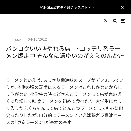
＼ANNGLE公式タイ語グッズストア／
亞速
·
04/16/2012
バンコクいい店やれる店 ~コッテリ系ラー
メン爆走中 そんなに濃ゆいのがええのんか?~
ラーメンといえば､あっさり醤油味のスープがデフォ｡ってい
うか､子供の頃の記憶にあるラーメンはこれしかないからし
ょうがない｡小学生の時にどさんこラーメンって店が家の近
くに登場して味噌ラーメンを初めて食べたり､大学生になっ
て入ったふくちゃんって店でとんこつラーメンってものに出
会ったりしたが､自分的にラーメンといえば鶏ガラ醤油ベー
スの｢東京ラーメン｣が基本の基本｡