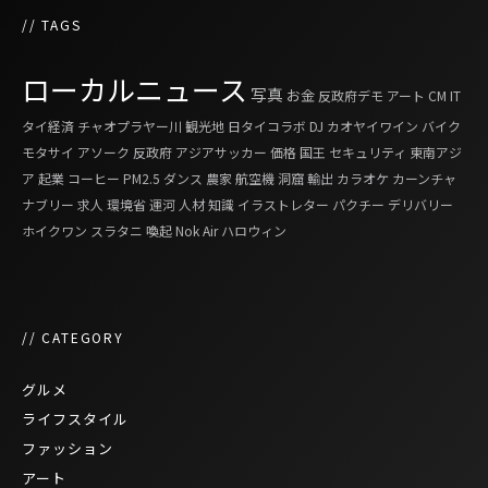
// TAGS
ローカルニュース
写真
お金
反政府デモ
アート
CM
IT
タイ経済
チャオプラヤー川
観光地
日タイコラボ
DJ
カオヤイワイン
バイク
モタサイ
アソーク
反政府
アジアサッカー
価格
国王
セキュリティ
東南アジ
ア
起業
コーヒー
PM2.5
ダンス
農家
航空機
洞窟
輸出
カラオケ
カーンチャ
ナブリー
求人
環境省
運河
人材
知識
イラストレター
パクチー
デリバリー
ホイクワン
スラタニ
喚起
Nok Air
ハロウィン
// CATEGORY
グルメ
ライフスタイル
ファッション
アート