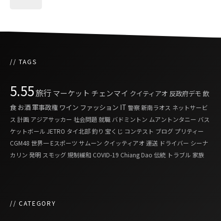
// TAGS
5.55
旅行
マーケット
チェンマイ
クイティアオ
反政府デモ
飲
食
お酒
軍事政権
ワイン
ファッション
IT
警察
新南ラオス
ネットサービ
ス
計画
アジアサッカー
社会問題
就職
バドミントン
ムアントンタニー
バス
ケットボール
JETRO
タイ北部
釣り
宝くじ
コンテスト
ブログ
プリティー
CGM48
世界一
Eスポーツ
サムーン
クイッティアオ
運送
ドライバー
シーナ
カリン
発明
スモッグ
規制緩和
COVID-19
Chiang Dao
伝統
トラブル
家族
// CATEGORY