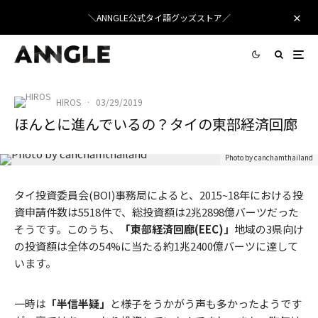
＼ANNGLE公式タイ語グッズストア／
HIROS
·
03/29/2019
ほんとに進んでいるの？タイの東部経済回廊
Photo by canchamthailand
タイ投資委員会(BOI)事務局によると、2015~18年における投
資申請件数は5518件で、総投資額は2兆2898億バーツだった
そうです。このうち、
「東部経済回廊(EEC)」
地域の3県向け
の投資額は全体の54%に当たる約1兆2400億バーツに達して
います。
一時は
「半信半疑」
と様子をうかがう声も多かったようです