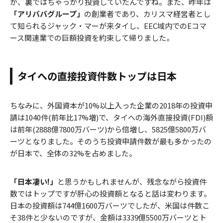
が、裏ではちゃっかり投資していたんですね。また、昨年は
「アリババグループ」
の創業者であり、カリスマ経営者とし
て知られるジャック・マーが来タイし、EEC域内でのEコマ
ース関連業での巨額投資を約束して帰りました。
タイへの直接投資件数トップは日本
ちなみに、外国資本が10%以上入った企業の2018年の投資申
請は1040件(前年比17%増)で、タイへの海外直接投資(FDI)額
は前年(2888億7800万バーツ)から倍増し、5825億5800万バ
ーツとなりました。そのうち投資申請件数が最も多かったの
が日本で、全体の32%を占めました。
「日本凄い!」
と思うかもしれませんが、残念ながら投資件
数ではトップですが肝心の投資額となると話は変わります。
日本の投資額は744億1600万バーツでしたが、米国は件数こ
そ38件と少ないのですが、金額は3339億5500万バーツとト