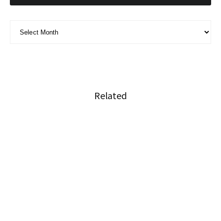
ARCHIVE - 月別アーカイブ
Related
安全基準の明確化で食品輸出の後押しへ
日本人が海外に出るのに、これほど恵まれた時
代はない
フカヒレスープ提供禁止を、タイ政府に環境配