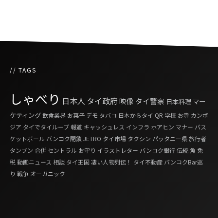
慮求む
// TAGS
しゃべり
日本人
タイ政府
映像
タイ警察
日本料理
マー
ケティング
飲食業界
お菓子
デモ
タバコ
日本からタイ
QR
学校
お寺
カンボ
ジア
タイでタイループ
報道
キャッシュレス
インフラ
ホアヒン
マナー
バス
ケットボール
バンコク閉鎖
JETRO
タイ市場
タクシン
パッタニー県
旅行者
タンブン
合併
セントラル
お守り
イラストレター
バンコク銀行
伝統
魚
免
税
動画ニュース
相談
タイ王国 凄い人物列伝！
タイ不動産
バンコクBar巡
り
戦争
オーガニック