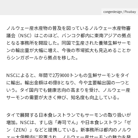
congerdesign
/ Pixabay
ノルウェー産水産物の普及を図っているノルウェー水産物審
議会（NSC）はこのほど、バンコク都内に東南アジアの拠点
となる事務所を開設した。同国で生産された養殖生鮮サーモ
ンの輸出量が大幅に増え、今後の市場拡大も見込めることか
らシンガポールから拠点を移した。
NSCによると、年間で2万9000トンもの生鮮サーモンをタイ
に輸出。輸出金額は45億Bとなり、今や主要輸出国の一つと
いう。タイ国内でも健康志向の高まりを受け、ノルウェー産
サーモンの需要が大きく伸び、知名度も向上している。
タイで展開する日本食レストランでもサーモンの取り扱いが
増加。NSCは、すし店「寿司でん」や日本食レストラン「ゼ
ン（ZEN）」などと提携している。新事務所は都内のノルウ
ェー大使館内に設置され、ノルウェー産サーモンの魅力を発