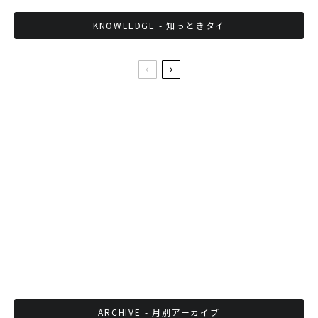
KNOWLEDGE - 知っときタイ
タイの すき家 限定オリジナルメニュー！「パク
玉丼」ってなんだ！？
人気のスマホアプリ「LINE」にタイの漫画家タ
ムくんのイラストが新登場
抗議集会で学生らも拒否、新校長が異動先に着
任できず
ARCHIVE - 月別アーカイブ