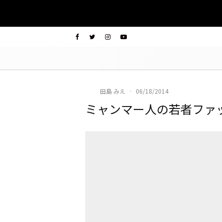
田島 みえ
·
06/18/2014
ミャンマー人の若者ファ