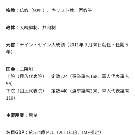
宗教
：仏教（90％）、キリスト教、回教等
政体
：大統領制、共和制
元首
：テイン・セイン大統領（2011年３月30日就任・任期５
年）
国会
：二院制
上院（民族代表院） 定数224（選挙議席168、軍人代表議席
56）
下院（国民代表院） 定数440（選挙議席330、軍人代表議席
110）
主要産業
：農業
名目GDP
：約514億ドル（2011年度、IMF推定）