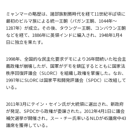
ミャンマーの略歴は、諸部族割拠時代を経て11世紀半ば頃に
最初のビルマ族による統一王朝（パガン王朝、1044年～
1287年）が成立。その後、タウングー王朝、コンバウン王朝
などを経て、1886年に英領インドに編入され、1948年1月4
日に独立を果たす。
1998年、全国的な民主化要求デモにより26年間続いた社会主
義政権が崩壊したが、国軍がデモを鎮圧するとともに国家法
秩序回復評議会（SLORC）を組織し政権を掌握した。なお、
1997年にSLORC は国家平和開発評議会（SPDC）に改組して
いる。
2011年3月にテイン・セイン氏が大統領に選出され、新政府
が発足、SPDCから政権が委譲された。2012年4月1日に議会
補欠選挙が開催され，スー・チー氏率いるNLDが45議席中43
議席を獲得している。