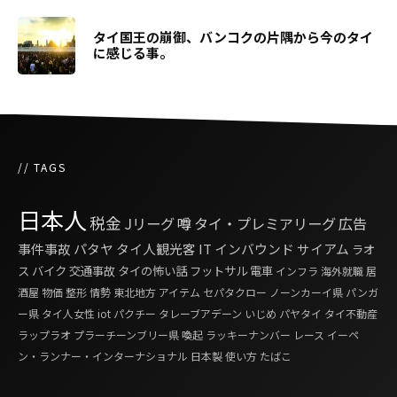
タイ国王の崩御、バンコクの片隅から今のタイ
に感じる事。
// TAGS
日本人
税金
Jリーグ
噂
タイ・プレミアリーグ
広告
事件事故
パタヤ
タイ人観光客
IT
インバウンド
サイアム
ラオ
ス
バイク
交通事故
タイの怖い話
フットサル
電車
インフラ
海外就職
居
酒屋
物価
整形
情勢
東北地方
アイテム
セパタクロー
ノーンカーイ県
パンガ
ー県
タイ人女性
iot
パクチー
タレーブアデーン
いじめ
パヤタイ
タイ不動産
ラップラオ
プラーチーンブリー県
喚起
ラッキーナンバー
レース
イーペ
ン・ランナー・インターナショナル
日本製
使い方
たばこ