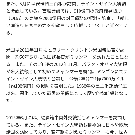
また、5月には安倍晋三首相が訪問、テイン・セイン大統領
と会談している。首脳会談では、910億円の政府開発援助
（ODA）の実施や2000億円の対日債務の解消を約束。「新し
い国造りを官民の力を総動員して応援していく」と述べてい
る。
米国は2011年11月にヒラリー・クリントン米国務長官が訪
問。約50年ぶりに米国務長官がミャンマーを訪れたことにな
る。また、その1年後の2012年11月、バラク・オバマ大統領
が米大統領として初めてミャンマーを訪問。ヤンゴンにてテ
イン・セイン大統領と会談し、今後2年間で1億7000万ドル
（約138億円）の援助を表明した。1988年の民主化運動弾圧
以来、悪化していた両国の関係にとって歴史的な転機となっ
た。
2013年6月には、楊潔篇中国外交統括もミャンマーを訪問し
ている。また、テイン・セイン大統領も積極的に日本や欧米
諸国を訪問しており、変革期を迎えたミャンマーに今、世界