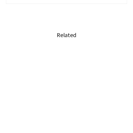
Related
パタヤの街へ訪れる面々「イースト・パタヤ」
相続人がタイに居住している場合の「遺産分割
協議書」の作成方法
日本国籍がない配偶者は相続人になれるのか？