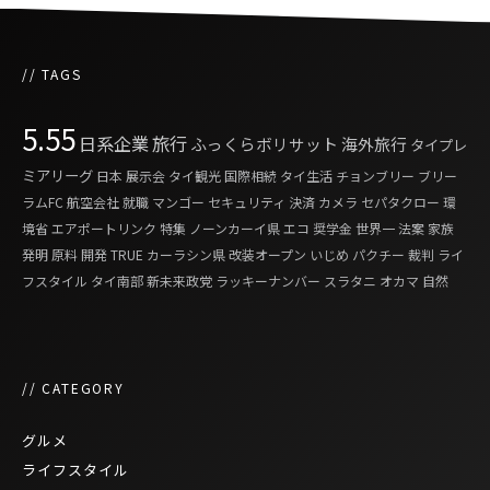
// TAGS
5.55
日系企業
旅行
ふっくらボリサット
海外旅行
タイプレ
ミアリーグ
日本
展示会
タイ観光
国際相続
タイ生活
チョンブリー
ブリー
ラムFC
航空会社
就職
マンゴー
セキュリティ
決済
カメラ
セパタクロー
環
境省
エアポートリンク
特集
ノーンカーイ県
エコ
奨学金
世界一
法案
家族
発明
原料
開発
TRUE
カーラシン県
改装オープン
いじめ
パクチー
裁判
ライ
フスタイル
タイ南部
新未来政党
ラッキーナンバー
スラタニ
オカマ
自然
// CATEGORY
グルメ
ライフスタイル