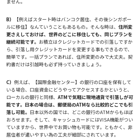
ません。
B）
【例えばスタート時はバンコク居住、その後シンガポー
ルに移住】なんていうこともあるもの。そんな時は、
住所変
更さえしておけば、世界のどこに移住しても、同じプランを
継続可能です。
お積立はクレジットカードでの引落しですか
ら、引落し用クレジットカードを変更する事もできるので、
簡単です。一括プランであれば、住所変更のみで大丈夫。契
約書だけは引越時も必ず持っていきましょう。
C）
例えば、【国際金融センター】の銀行の口座を保有して
いる場合、口座資金にどうやってアクセスするかというと、
ローカルの銀行と同様、
ATMで気軽に現地通貨で引落しが可
能です。日本の場合は、郵便局のATMなら比較的どこでも引
落し可能。
日本以外の国では、どこの銀行のATMからもほぼ
おろせます。そして、キャッシュカードにはVISA機能がつい
ていますから、世界中でお買い物も可能です。ともかく、非
居住者が遣いやすい為の工夫が細部にされています。